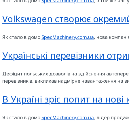
Як стало відомо
SpecMachinery.com.ua
, в той же час
Volkswagen створює окреми
Як стало відомо
SpecMachinery.com.ua
, нова компан
Українські перевізники отр
Дефіцит польських дозволів на здійснення автопере
перевізників, викликав надмірне навантаження на ви
В Україні зріс попит на нові
Як стало відомо
SpecMachinery.com.ua
, лідер продаж