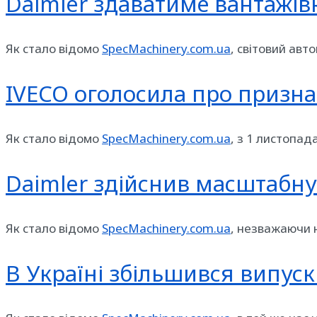
Daimler здаватиме вантажів
Як стало відомо
SpecMachinery.com.ua
, світовий авт
IVECO оголосила про призн
Як стало відомо
SpecMachinery.com.ua
, з 1 листопа
Daimler здійснив масштабну
Як стало відомо
SpecMachinery.com.ua
, незважаючи н
В Україні збільшився випус