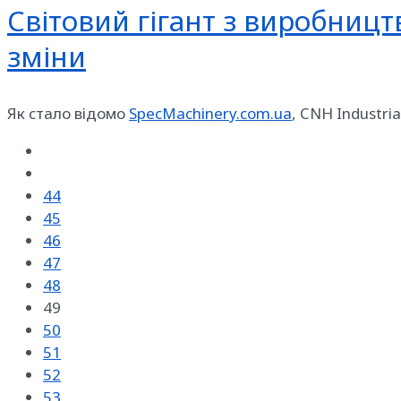
Світовий гігант з виробницт
зміни
Як стало відомо
SpecMachinery.com.ua
, CNH Industri
44
45
46
47
48
49
50
51
52
53