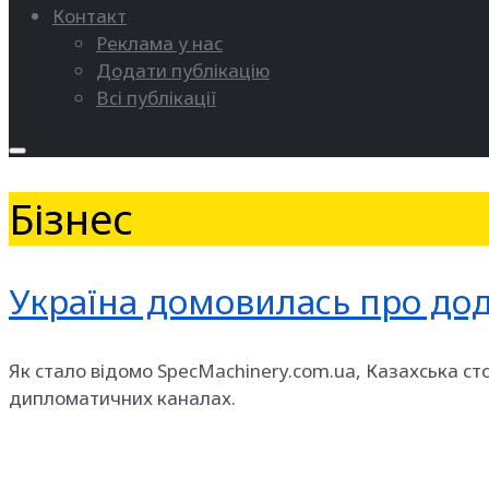
Контакт
Реклама у нас
Додати публікацію
Всі публікації
Бізнес
Україна домовилась про дод
Як стало відомо SpecMachinery.com.ua, Казахська с
дипломатичних каналах.