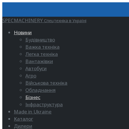
SPECMACHINERY
Спецтехніка в Україні
Новини
Будівництво
Важка техніка
Легка техніка
Вантажівки
Автобуси
Агро
Військова техніка
Обладнання
Бізнес
Інфраструктура
Made in Ukraine
Каталог
Дилери