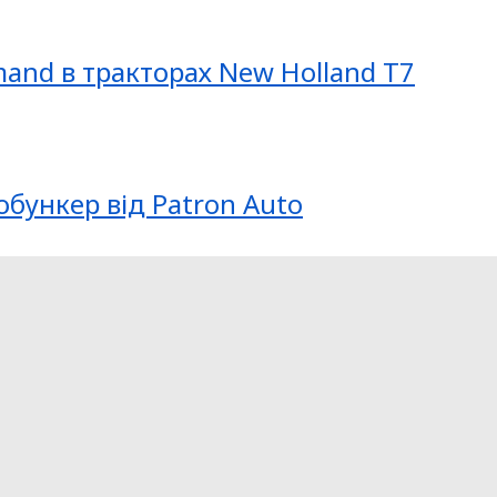
mand в тракторах New Holland T7
обункер від Patron Auto