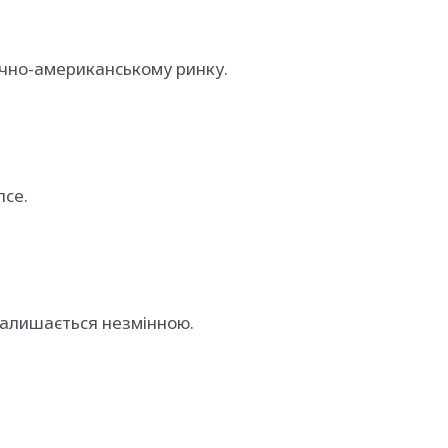
нічно-американському ринку.
лсе.
 залишається незмінною.