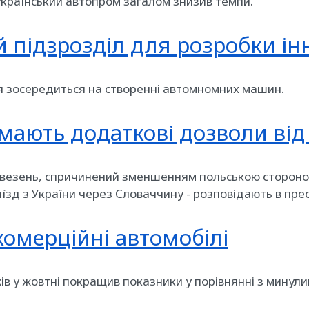
 український автопром загалом знизив темпи.
й підзрозділ для розробки і
ія зосередиться на створенні автомномних машин.
имають додаткові дозволи ві
везень, спричинений зменшенням польською стороною 
їзд з України через Словаччину - розповідають в пре
 комерційні автомобілі
ів у жовтні покращив показники у порівнянні з минул