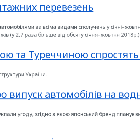
антажних перевезень
автомобілями за всіма видами сполучень у січні–жовт
жів (у 2,7 раза більше від обсягу січня–жовтня 2018р.)
ою та Туреччиною спростять 
структури України.
ро випуск автомобілів на водн
 уклали угоду, згідно з якою японський бренд планує 