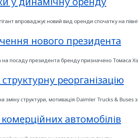
ки у динамічну оренду
огігант впроваджує новий вид оренди спочатку на пів
ачення нового президента
да на посаду президента бренду призначено Томаса Хі
 структурну реорганізацію
а зміну структури, мотивація Daimler Trucks & Buses
к комерційних автомобілів