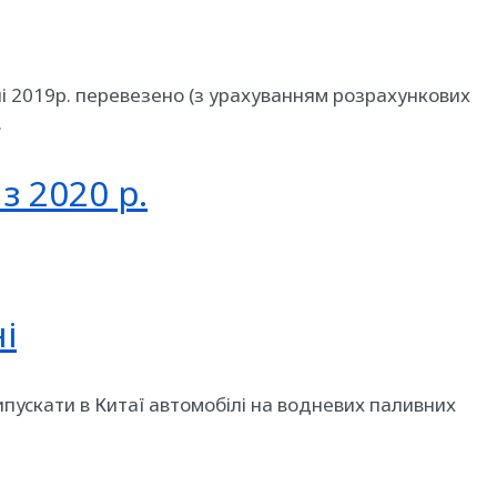
ні 2019р. перевезено (з урахуванням розрахункових
.
з 2020 р.
і
випускати в Китаї автомобілі на водневих паливних