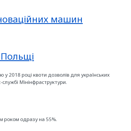
нноваційних машин
д Польщі
у 2018 році квоти дозволів для українських
с-службі Мінінфраструктури.
им роком одразу на 55%.