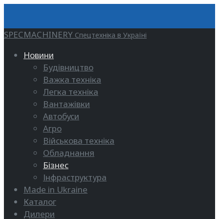
SPECMACHINERY
Спецтехніка в Україні
Новини
Будівництво
Важка техніка
Легка техніка
Вантажівки
Автобуси
Агро
Військова техніка
Обладнання
Бізнес
Інфраструктура
Made in Ukraine
Каталог
Дилери