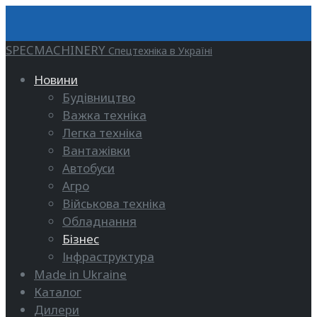
SPECMACHINERY
Спецтехніка в Україні
Новини
Будівництво
Важка техніка
Легка техніка
Вантажівки
Автобуси
Агро
Військова техніка
Обладнання
Бізнес
Інфраструктура
Made in Ukraine
Каталог
Дилери