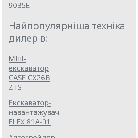
9035E
Найпопулярніша техніка
дилерів:
Міні-
екскаватор
CASE CX26B
ZTS
Екскаватор-
навантажувач
ELEX 81А-01
Автогрейдер