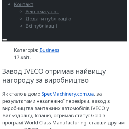
Контакт
Реклама у нас
Додати публікацію
Всі публікації
Категорія:
Business
17.квіт.
Завод IVECO отримав найвищу
нагороду за виробництво
Як стало відомо
SpecMachinery.com.ua
, за
результатами незалежної перевірки, завод з
виробництва вантажних автомобілів IVECO у
Вальядоліді, Іспанія, отримав статус Gold в
програмі World Class Manufacturing, ставши другим