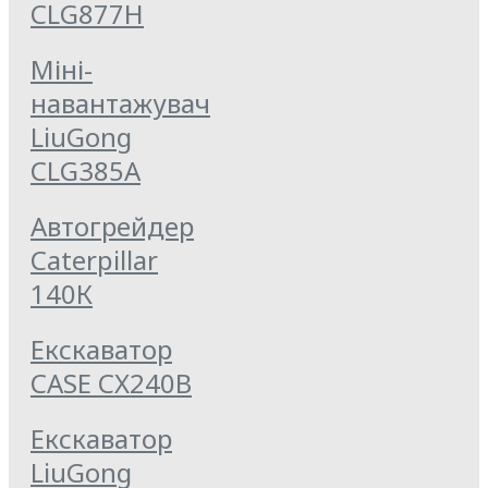
CLG877Н
Міні-
навантажувач
LiuGong
CLG385A
Автогрейдер
Caterpillar
140К
Екскаватор
CASE CX240B
Екскаватор
LiuGong