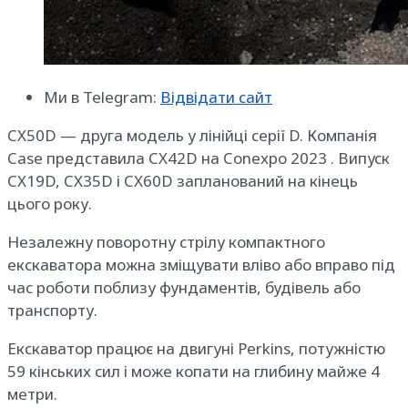
Ми в Telegram:
Відвідати сайт
CX50D — друга модель у лінійці серії D. Компанія
Case представила CX42D на Conexpo 2023 . Випуск
CX19D, CX35D і CX60D запланований на кінець
цього року.
Незалежну поворотну стрілу компактного
екскаватора можна зміщувати вліво або вправо під
час роботи поблизу фундаментів, будівель або
транспорту.
Екскаватор працює на двигуні Perkins, потужністю
59 кінських сил і може копати на глибину майже 4
метри.