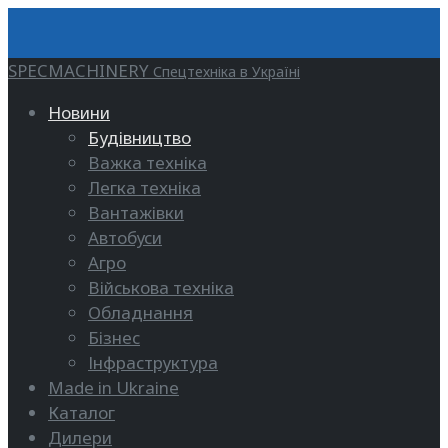
SPECMACHINERY
Спецтехніка в Україні
Новини
Будівництво
Важка техніка
Легка техніка
Вантажівки
Автобуси
Агро
Військова техніка
Обладнання
Бізнес
Інфраструктура
Made in Ukraine
Каталог
Дилери