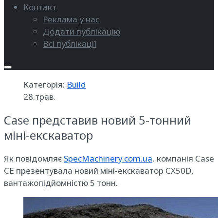
Контакт
Реклама у нас
Додати публікацію
Всі публікації
Категорія:
Build
28.трав.
Case представив новий 5-тонний
міні-екскаватор
Як повідомляє
SpecMachinery.com.ua
, компанія Case
CE презентувала новий міні-екскаватор CX50D,
вантажопідйомністю 5 тонн.