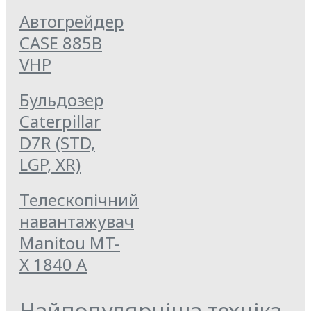
Автогрейдер
CASE 885B
VHP
Бульдозер
Caterpillar
D7R (STD,
LGP, XR)
Телескопічний
навантажувач
Manitou MT-
X 1840 A
Найпопулярніша техніка