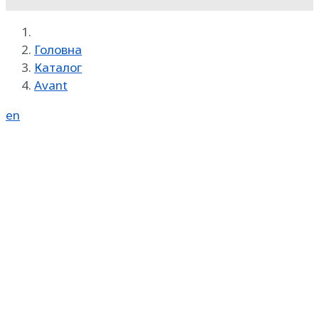
Головна
Каталог
Avant
en
Реклама на SpecMachinery