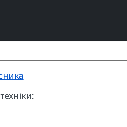
асника
техніки: