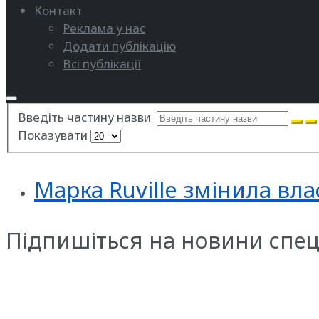
Контакт
Реклама у нас
Додати публікацію
Всі публікації
Введіть частину назви
Показувати
Марка Ruville змінила вл
Підпишіться на новини спец