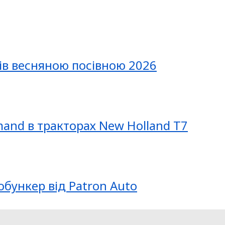
ів весняною посівною 2026
mand в тракторах New Holland T7
обункер від Patron Auto