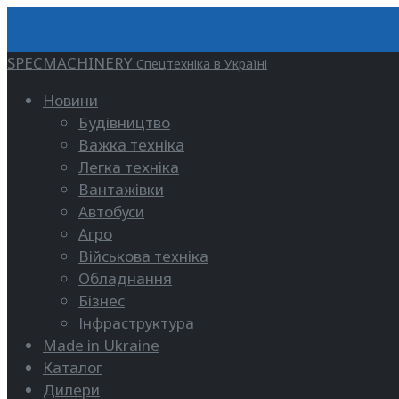
SPECMACHINERY
Спецтехніка в Україні
Новини
Будівництво
Важка техніка
Легка техніка
Вантажівки
Автобуси
Агро
Військова техніка
Обладнання
Бізнес
Інфраструктура
Made in Ukraine
Каталог
Дилери