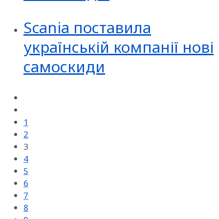
Scania поставила
українській компанії нові
самоскиди
1
2
3
4
5
6
7
8