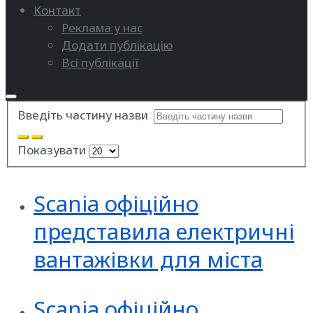
Контакт
Реклама у нас
Додати публікацію
Всі публікації
Введіть частину назви
Показувати
Scania офіційно
представила електричні
вантажівки для міста
Scania офіційно