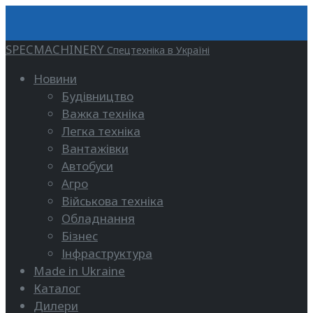
SPECMACHINERY
Спецтехніка в Україні
Новини
Будівництво
Важка техніка
Легка техніка
Вантажівки
Автобуси
Агро
Військова техніка
Обладнання
Бізнес
Інфраструктура
Made in Ukraine
Каталог
Дилери