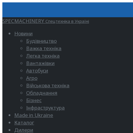
SPECMACHINERY
Спецтехніка в Україні
Новини
Будівництво
Важка техніка
Легка техніка
Вантажівки
Автобуси
Агро
Військова техніка
Обладнання
Бізнес
Інфраструктура
Made in Ukraine
Каталог
Дилери