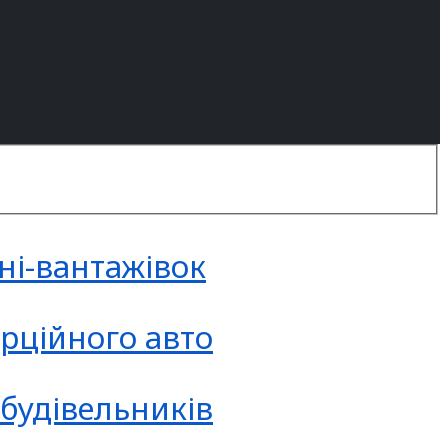
ні-вантажівок
рційного авто
будівельників