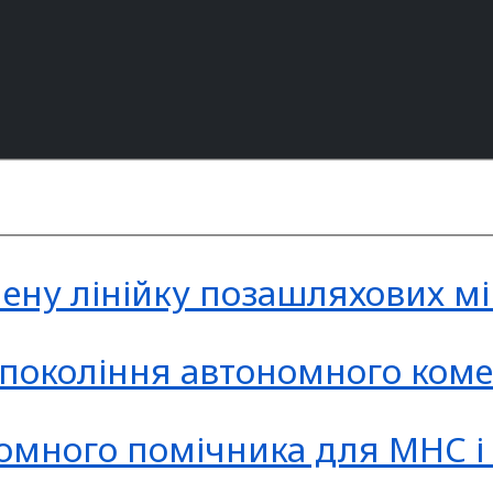
ену лінійку позашляхових мі
 покоління автономного коме
омного помічника для МНС і 