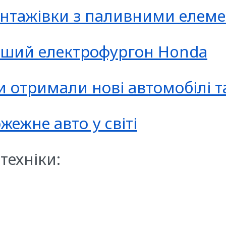
антажівки з паливними елеме
іший електрофургон Honda
и отримали нові автомобілі 
ежне авто у світі
техніки: