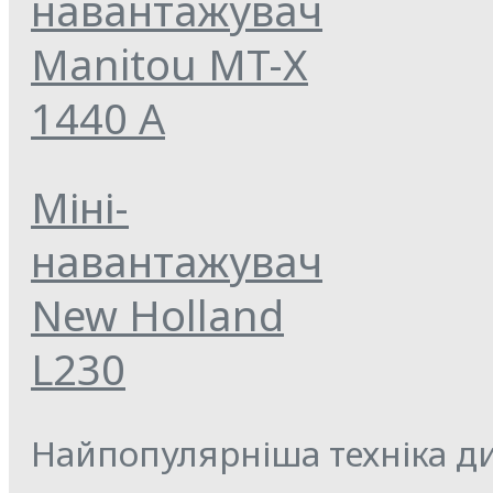
навантажувач
Manitou MT-Х
1440 A
Міні-
навантажувач
New Holland
L230
Найпопулярніша техніка ди