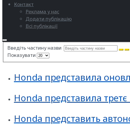
Контакт
Реклама у нас
Додати публікацію
Всі публікації
Введіть частину назви
Показувати
Honda представила оновл
Honda представила третє
Honda представить автон