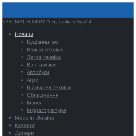
SPECMACHINERY
Спецтехніка в Україні
Новини
Будівництво
Важка техніка
Легка техніка
Вантажівки
Автобуси
Агро
Військова техніка
Обладнання
Бізнес
Інфраструктура
Made in Ukraine
Каталог
Дилери