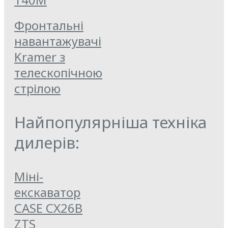
Фронтальні
навантажувачі
Kramer з
телескопічною
стрілою
Найпопулярніша техніка
дилерів:
Міні-
екскаватор
CASE CX26B
ZTS