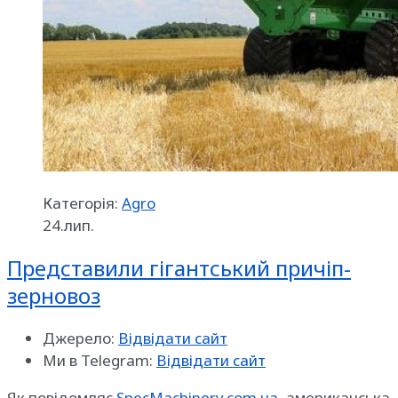
Категорія:
Agro
24.лип.
Представили гігантський причіп-
зерновоз
Джерело:
Відвідати сайт
Ми в Telegram:
Відвідати сайт
Як повідомляє
SpecMachinery.com.ua
, американська