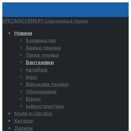
SPECMACHINERY
Спецтехніка в Україні
Новини
Будівництво
Важка техніка
Легка техніка
Вантажівки
Автобуси
Агро
Військова техніка
Обладнання
Бізнес
Інфраструктура
Made in Ukraine
Каталог
Дилери