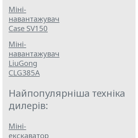
Міні-
навантажувач
Case SV150
Міні-
навантажувач
LiuGong
CLG385A
Найпопулярніша техніка
дилерів:
Міні-
екскаватор