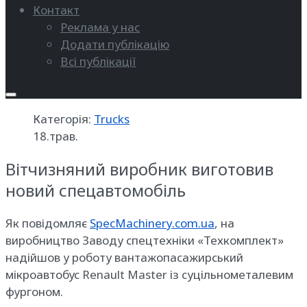
Контакт
Реклама у нас
Додати публікацію
Всі публікації
Категорія:
Trucks
18.трав.
Вітчизняний виробник виготовив
новий спецавтомобіль
Як повідомляє
SpecMachinery.com.ua
, на
виробництво Заводу спецтехніки «Техкомплект»
надійшов у роботу вантажопасажирський
мікроавтобус Renault Master із суцільнометалевим
фургоном.