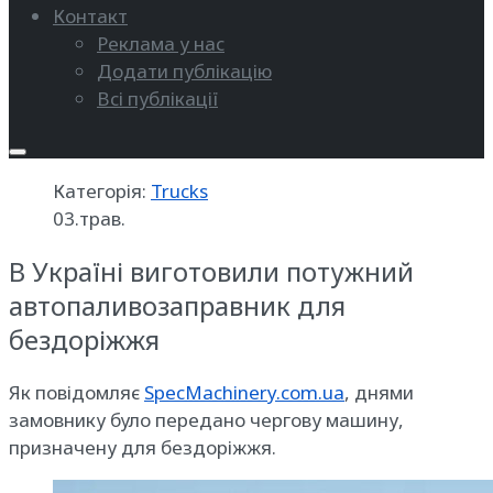
Контакт
Реклама у нас
Додати публікацію
Всі публікації
Категорія:
Trucks
03.трав.
В Україні виготовили потужний
автопаливозаправник для
бездоріжжя
Як повідомляє
SpecMachinery.com.ua
, днями
замовнику було передано чергову машину,
призначену для бездоріжжя.