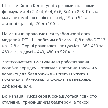
Шасі сімейства K доступні з різними колісними
формулами: 4х2, 4х4, 6х4, 6х6, 8х4 та 8х8. Повна
маса автомобіля варіюється від 19 до 50, а
автопоїзда – від 70 до 100 т.
На машини пропонуються турбодизелі двох
моделей: DTI11 – робочим об’ємом 10,8 л або DTI13
на 12,8 л. Перші розвивають потужність 380,430 та
460 л. с., а другі – 440, 480 та 520 к. с.
Застосовується 12-ступенева роботизована
коробка передач Optidriver, доступна також й у
варіанті для бездоріжжя – Etrem і Extrem +
Extended. Є блоковані міжосьові та міжколісні
диференціали.
Всі Renault Trucks серії K оснащуються повністю
сталевим, трисекційним бампером, а також