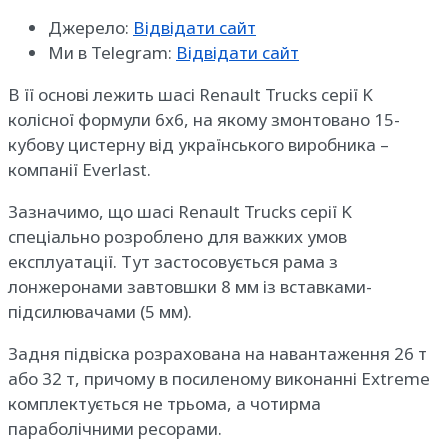
Джерело:
Відвідати сайт
Ми в Telegram:
Відвідати сайт
В її основі лежить шасі Renault Trucks серії K
колісної формули 6х6, на якому змонтовано 15-
кубову цистерну від українського виробника –
компанії Everlast.
Зазначимо, що шасі Renault Trucks серії K
спеціально розроблено для важких умов
експлуатації. Тут застосовується рама з
лонжеронами завтовшки 8 мм із вставками-
підсилювачами (5 мм).
Задня підвіска розрахована на навантаження 26 т
або 32 т, причому в посиленому виконанні Extreme
комплектується не трьома, а чотирма
параболічними ресорами.