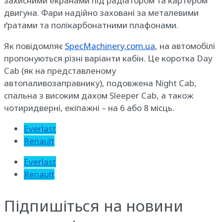
захисними екранами під радіатором та картером
двигуна. Фари надійно заховані за металевими
ґратами та полікарбонатними плафонами.
Як повідомляє
SpecMachinery.com.ua
, на автомобілі
пропонуються різні варіанти кабін. Це коротка Day
Cab (як на представленому
автопаливозаправнику), подовжена Night Cab,
спальна з високим дахом Sleeper Cab, а також
чотиридверні, екіпажні – на 6 або 8 місць.
Everlast
Renault
Everlast
Renault
Підпишіться на новини