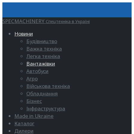
SPECMACHINERY
Спецтехніка в Україні
Новини
Будівництво
Важка техніка
Легка техніка
Вантажівки
Автобуси
Агро
Військова техніка
Обладнання
Бізнес
Інфраструктура
Made in Ukraine
Каталог
Дилери