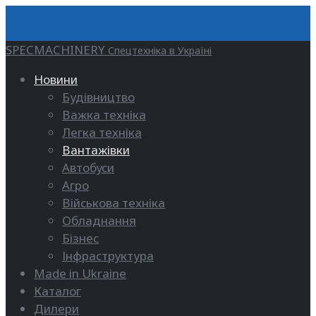
SPECMACHINERY
Спецтехніка в Україні
Новини
Будівництво
Важка техніка
Легка техніка
Вантажівки
Автобуси
Агро
Військова техніка
Обладнання
Бізнес
Інфраструктура
Made in Ukraine
Каталог
Дилери