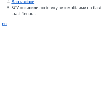
Вантажівки
ЗСУ посилили логістику автомобілями на базі
шасі Renault
en
Реклама на SpecMachinery