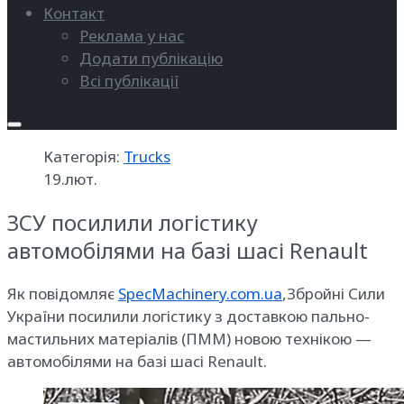
Контакт
Реклама у нас
Додати публікацію
Всі публікації
Категорія:
Trucks
19.лют.
ЗСУ посилили логістику
автомобілями на базі шасі Renault
Як повідомляє
SpecMachinery.com.ua
,Збройні Сили
України посилили логістику з доставкою пально-
мастильних матеріалів (ПММ) новою технікою —
автомобілями на базі шасі Renault.