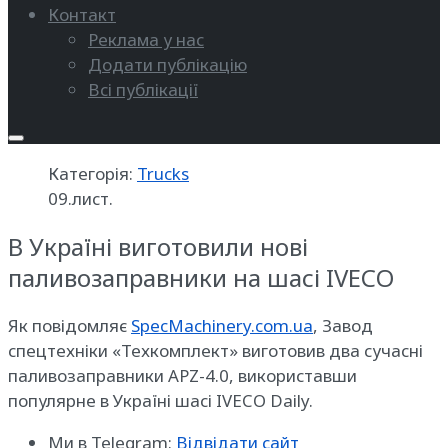
Контакт
Реклама у нас
Додати публікацію
Всі публікації
Категорія:
Trucks
09.лист.
В Україні виготовили нові
паливозаправники на шасі IVECO
Як повідомляє
SpecMachinery.com.ua
, Завод
спецтехніки «Техкомплект» виготовив два сучасні
паливозаправники APZ-4.0, використавши
популярне в Україні шасі IVECO Daily.
Ми в Telegram:
Відвідати сайт