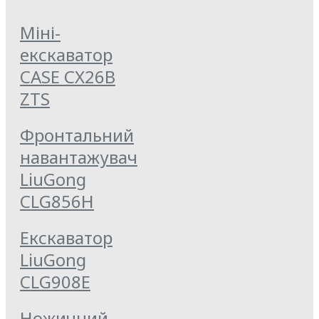
Міні-
екскаватор
CASE CX26B
ZTS
Фронтальний
навантажувач
LiuGong
CLG856Н
Екскаватор
LiuGong
CLG908E
Ножичний