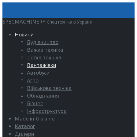
SPECMACHINERY
Спецтехніка в Україні
Новини
Будівництво
Важка техніка
Легка техніка
Вантажівки
Автобуси
Агро
Військова техніка
Обладнання
Бізнес
Інфраструктура
Made in Ukraine
Каталог
Дилери