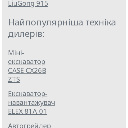
LiuGong 915
Найпопулярніша техніка
дилерів:
Міні-
екскаватор
CASE CX26B
ZTS
Екскаватор-
навантажувач
ELEX 81А-01
Автогрейдер