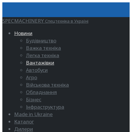
SPECMACHINERY
Спецтехніка в Україні
Новини
Будівництво
Важка техніка
Легка техніка
Вантажівки
Автобуси
Агро
Військова техніка
Обладнання
Бізнес
Інфраструктура
Made in Ukraine
Каталог
Дилери