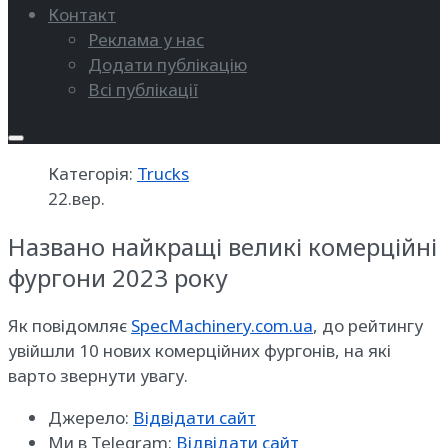
Контакт
Реклама у нас
Додати публікацію
Всі публікації
Категорія:
Trucks
22.вер.
Названо найкращі великі комерційні
фургони 2023 року
Як повідомляє
SpecMachinery.com.ua
, до рейтингу
увійшли 10 нових комерційних фургонів, на які
варто звернути увагу.
Джерело:
Відвідати сайт
Ми в Telegram:
Відвідати сайт