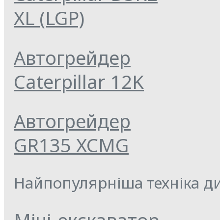
XL (LGP)
Автогрейдер
Caterpillar 12K
Автогрейдер
GR135 XCMG
Найпопулярніша техніка ди
Міні-екскаватор