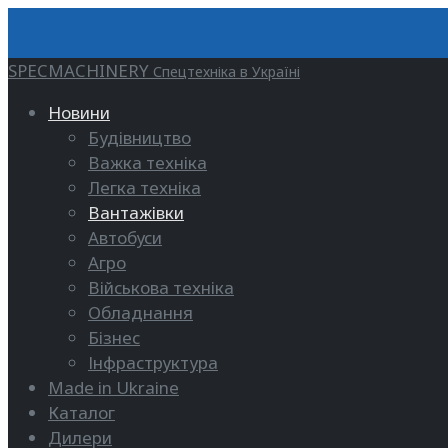
SPECMACHINERY
Спецтехніка в Україні
Новини
Будівництво
Важка техніка
Легка техніка
Вантажівки
Автобуси
Агро
Військова техніка
Обладнання
Бізнес
Інфраструктура
Made in Ukraine
Каталог
Дилери