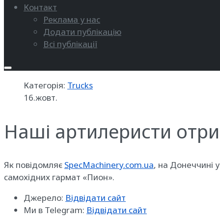
Контакт
Реклама у нас
Додати публікацію
Всі публікації
Категорія:
Trucks
16.жовт.
Наші артилеристи отрим
Як повідомляє
SpecMachinery.com.ua
, на Донеччині 
самохідних гармат «Пион».
Джерело:
Відвідати сайт
Ми в Telegram:
Відвідати сайт