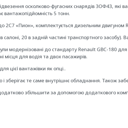
ідвезення осколково-фугасних снарядів 3ОФ43, які ва
є вантажопідйомність 5 тонн.
о 2С7 «Пион», комплектується дизельним двигуном Ren
 салоні, 20 в задній частині транспортного засобу). 
 були модернізовані до стандарту Renault GBC-180 для
ні місця для водія та двох пасажирів.
ля цієї вантажівки як опці..
і зберігає те саме внутрішнє обладнання. Також забез
 додатково збільшити за допомогою додаткового комп