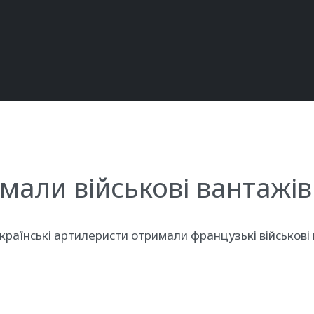
али військові вантажів
українські артилеристи отримали французькі військов