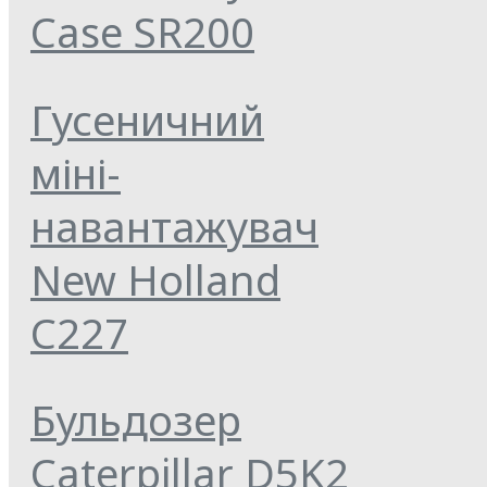
Case SR200
Гусеничний
міні-
навантажувач
New Holland
C227
Бульдозер
Caterpillar D5K2