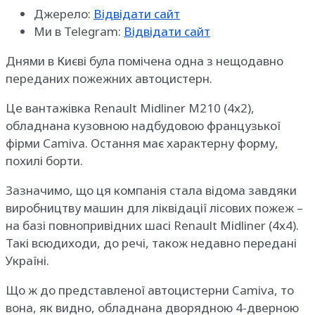
Джерело:
Відвідати сайт
Ми в Telegram:
Відвідати сайт
Днями в Києві була помічена одна з нещодавно
переданих пожежних автоцистерн.
Це вантажівка Renault Midliner М210 (4х2),
обладнана кузовною надбудовою французької
фірми Сamiva. Остання має характерну форму,
похилі борти.
Зазначимо, що ця компанія стала відома завдяки
виробництву машин для ліквідації лісових пожеж –
на базі повнопривідних шасі Renault Midliner (4х4).
Такі всюдиходи, до речі, також недавно передані
Україні.
Що ж до представленої автоцистерни Camiva, то
вона, як видно, обладнана дворядною 4-дверною