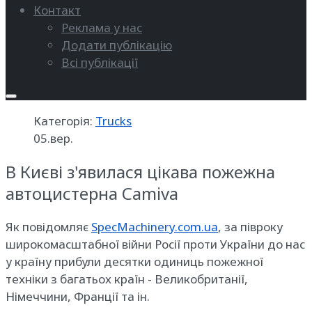
Контакт
Реклама у нас
Додати публікацію
Всі публікації
Категорія:
Trucks
05.вер.
В Києві з'явилася цікава пожежна
автоцистерна Camiva
Як повідомляє
SpecMachinery.com.ua
, за півроку
широкомасштабної війни Росії проти України до нас
у країну прибули десятки одиниць пожежної
техніки з багатьох країн - Великобританії,
Німеччини, Франції та ін.