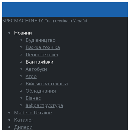
SPECMACHINERY
Спецтехніка в Україні
Новини
Будівництво
Важка техніка
Легка техніка
Вантажівки
Автобуси
Агро
Військова техніка
Обладнання
Бізнес
Інфраструктура
Made in Ukraine
Каталог
Дилери