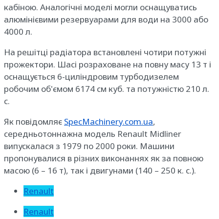
кабіною. Аналогічні моделі могли оснащуватись
алюмінієвими резервуарами для води на 3000 або
4000 л.
На решітці радіатора встановлені чотири потужні
прожектори. Шасі розраховане на повну масу 13 т і
оснащується 6-циліндровим турбодизелем
робочим об'ємом 6174 см куб. та потужністю 210 л.
с.
Як повідомляє
SpecMachinery.com.ua
,
середньотоннажна модель Renault Midliner
випускалася з 1979 по 2000 роки. Машини
пропонувалися в різних виконаннях як за повною
масою (6 – 16 т), так і двигунами (140 – 250 к. с.).
Renault
Renault