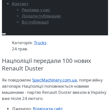
Контакт
Реклама у нас
Додати публікацію
Всі публікації
Категорія:
Trucks
24.трав.
Нацполіції передали 100 нових
Renault Duster
Як повідомляє
SpecMachinery.com.ua
, попри війну
автопарк Нацполіції поповнюється новими
машинами - партію Renault Duster ввезли в Україну
вже після 24 лютого.
Джерело:
Відвідати сайт