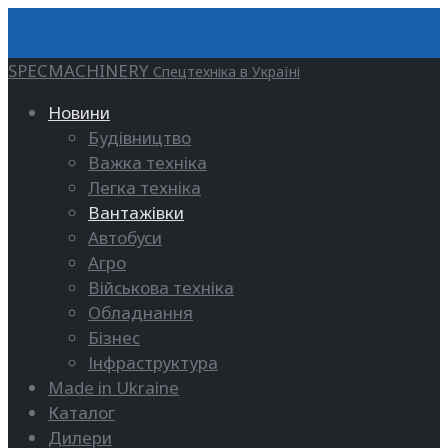
SPECMACHINERY
Спецтехніка в Україні
Новини
Будівництво
Важка техніка
Легка техніка
Вантажівки
Автобуси
Агро
Військова техніка
Обладнання
Бізнес
Інфраструктура
Made in Ukraine
Каталог
Дилери