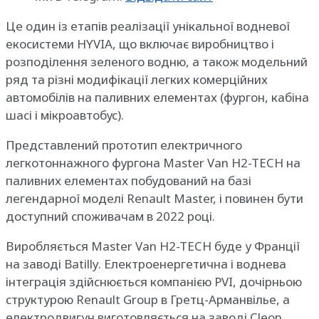
Це один із етапів реалізації унікальної водневої
екосистеми HYVIA, що включає виробництво і
розподілення зеленого водню, а також модельний
ряд та різні модифікації легких комерційних
автомобілів на паливних елементах (фургон, кабіна
шасі і мікроавтобус).
Представлений прототип електричного
легкотоннажного фургона Master Van H2-TECH на
паливних елементах побудований на базі
легендарної моделі Renault Master, і повинен бути
доступний споживачам в 2022 році.
Виробляється Master Van H2-TECH буде у Франції
на заводі Batilly. Електроенергетична і воднева
інтеграція здійснюється компанією PVI, дочірньою
структурою Renault Group в Гретц-Арманвілье, а
електродвигун виготовляється на заводі Cleon.