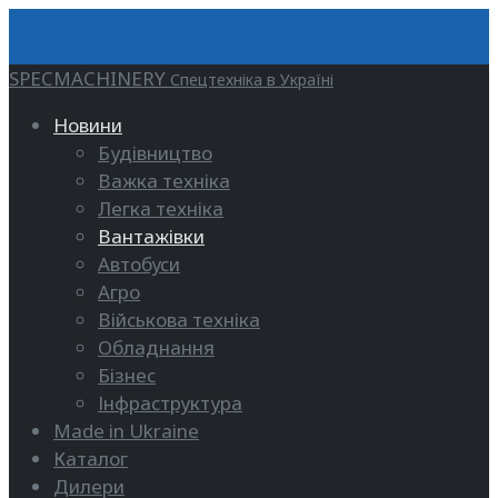
SPECMACHINERY
Спецтехніка в Україні
Новини
Будівництво
Важка техніка
Легка техніка
Вантажівки
Автобуси
Агро
Військова техніка
Обладнання
Бізнес
Інфраструктура
Made in Ukraine
Каталог
Дилери