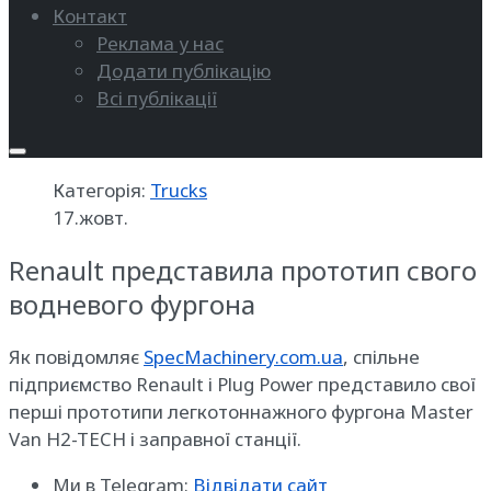
Контакт
Реклама у нас
Додати публікацію
Всі публікації
Категорія:
Trucks
17.жовт.
Renault представила прототип свого
водневого фургона
Як повідомляє
SpecMachinery.com.ua
, спільне
підприємство Renault і Plug Power представило свої
перші прототипи легкотоннажного фургона Master
Van H2-TECH і заправної станції.
Ми в Telegram:
Відвідати сайт