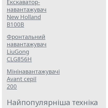
Екскаватор-
навантажувач
New Holland
B100B
Фронтальний
навантажувач
LiuGong
CLG856Н
Мінінавантажувачі
Avant серії
200
Найпопулярніша техніка