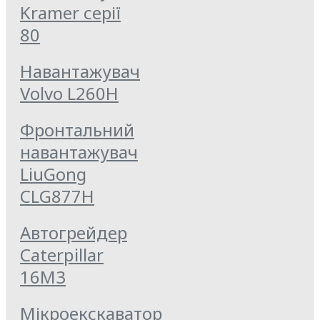
Kramer серії
80
Навантажувач
Volvo L260H
Фронтальний
навантажувач
LiuGong
CLG877Н
Автогрейдер
Caterpillar
16M3
Мікроекскаватор