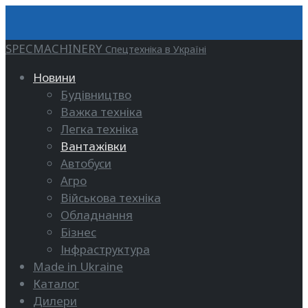
SPECMACHINERY
Спецтехніка в Україні
Новини
Будівництво
Важка техніка
Легка техніка
Вантажівки
Автобуси
Агро
Військова техніка
Обладнання
Бізнес
Інфраструктура
Made in Ukraine
Каталог
Дилери