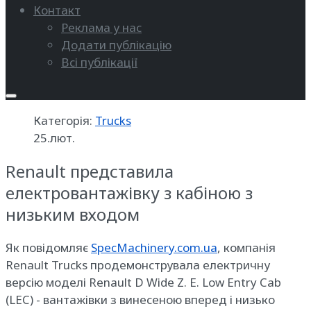
Контакт
Реклама у нас
Додати публікацію
Всі публікації
Категорія:
Trucks
25.лют.
Renault представила
електровантажівку з кабіною з
низьким входом
Як повідомляє
SpecMachinery.com.ua
, компанія
Renault Trucks продемонструвала електричну
версію моделі Renault D Wide Z. E. Low Entry Cab
(LEC) - вантажівки з винесеною вперед і низько