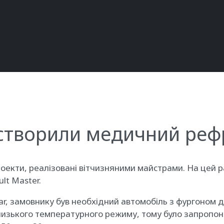
r створили медичний ре
екти, реалізовані вітчизняними майстрами. На цей ра
lt Master.
car, замовнику був необхідний автомобіль з фургоном 
 низького температурного режиму, тому було запропо