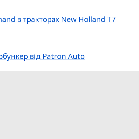
mand в тракторах New Holland T7
обункер від Patron Auto