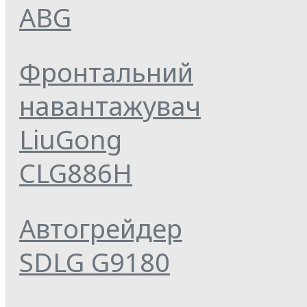
ABG
Фронтальний
навантажувач
LiuGong
CLG886H
Автогрейдер
SDLG G9180