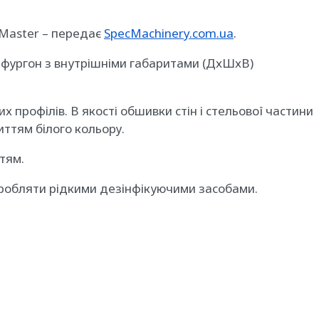
 Master – передає
SpecMachinery.com.ua
.
й фургон з внутрішніми габаритами (ДхШхВ)
 профілів. В якості обшивки стін і стельової частини
ттям білого кольору.
тям.
бробляти рідкими дезінфікуючими засобами.