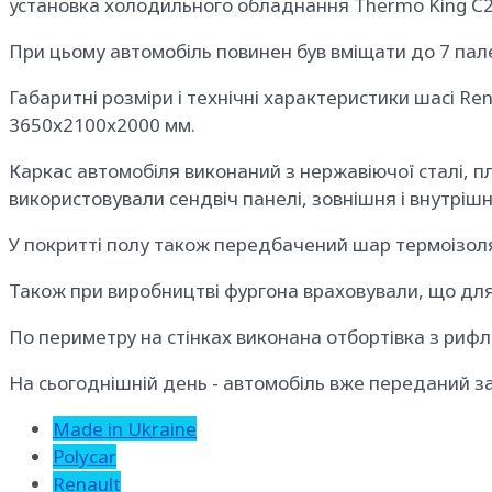
установка холодильного обладнання Thermo King С2
При цьому автомобіль повинен був вміщати до 7 пале
Габаритні розміри і технічні характеристики шасі 
3650х2100х2000 мм.
Каркас автомобіля виконаний з нержавіючої сталі, пл
використовували сендвіч панелі, зовнішня і внутрі
У покритті полу також передбачений шар термоізоля
Також при виробництві фургона враховували, що для
По периметру на стінках виконана отбортівка з рифл
На сьогоднішній день - автомобіль вже переданий з
Made in Ukraine
Polycar
Renault