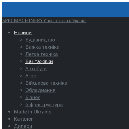
SPECMACHINERY
Спецтехніка в Україні
Новини
Будівництво
Важка техніка
Легка техніка
Вантажівки
Автобуси
Агро
Військова техніка
Обладнання
Бізнес
Інфраструктура
Made in Ukraine
Каталог
Дилери