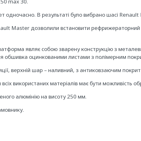
50 max 30.
т одночасно. В результаті було вибрано шасі Renault
Renault Master дозволили встановити рефрижераторни
атформа являє собою зварену конструкцію з металевих
шня обшивка оцинкованими листами з полімерним покри
ції, верхній шар – наливний, з антиковзаючим покрит
 всіх використаних матеріалів має бути можливість о
еного алюмінію на висоту 250 мм.
амовнику.