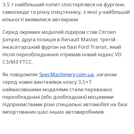
3,5 т найбільший попит спостерігався на фургони,
самоскиди та різну спецтехніку, з якої у найбільшій
кількості виявилися автокрани.
Серед окремих моделей лідером став Citroen
Jumper, друга позиція в Renault Master, третій -
інкасаторський фургон на базі Ford Transit, який
після переобладнання отримав новий індекс VD
C3/M3 FTCC.
Як повідомляє
SpecMachinery.com.ua
, загалом
серед нових вантажівок класу 3,5+Т
наймасовішими моделями стали переважно
переобладнані (або дообладнані) місцевими
підприємствами різні спеціальні автомобілі на базі
імпортованих шасі інших автовиробників.