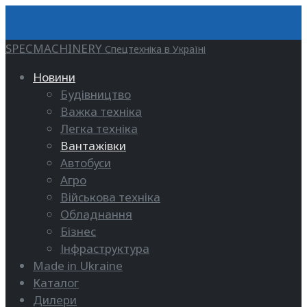
SPECMACHINERY
Спецтехніка в Україні
Новини
Будівництво
Важка техніка
Легка техніка
Вантажівки
Автобуси
Агро
Військова техніка
Обладнання
Бізнес
Інфраструктура
Made in Ukraine
Каталог
Дилери