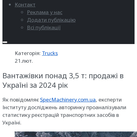
Контакт
Реклама у нас
Додати публікацію
Всі публікації
Категорія:
Trucks
21.лют.
Вантажівки понад 3,5 т: продажі в
Україні за 2024 рік
Як повідомляє
SpecMachinery.com.ua
, експерти
Інституту досліджень авторинку проаналізували
статистику реєстрацій транспортних засобів в
Україні.