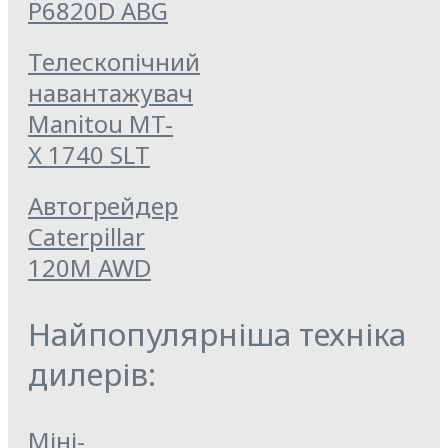
P6820D ABG
Телескопічний
навантажувач
Manitou MT-
X 1740 SLT
Автогрейдер
Caterpillar
120M AWD
Найпопулярніша техніка
дилерів:
Міні-