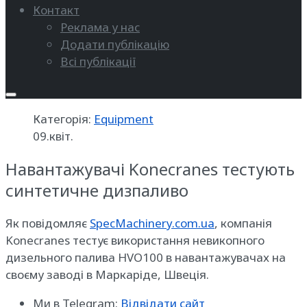
Контакт
Реклама у нас
Додати публікацію
Всі публікації
Категорія:
Equipment
09.квіт.
Навантажувачі Konecranes тестують
синтетичне дизпаливо
Як повідомляє
SpecMachinery.com.ua
, компанія
Konecranes тестує використання невикопного
дизельного палива HVO100 в навантажувачах на
своєму заводі в Маркаріде, Швеція.
Ми в Telegram:
Відвідати сайт