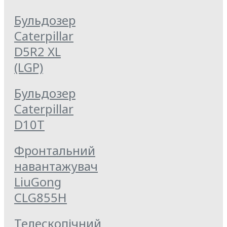
Бульдозер
Caterpillar
D5R2 XL
(LGP)
Бульдозер
Caterpillar
D10T
Фронтальний
навантажувач
LiuGong
CLG855Н
Телескопічний