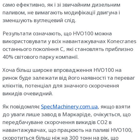
само ефективно, як і зі звичайним дизельним
паливом, не вимагають модифікації двигуна і
зменшують вуглецевий слід.
Результати означають, що HVO100 можна
використовувати у всіх навантажувачах Konecranes
останнього покоління C, які становлять приблизно
40% світового парку компанії.
Хоча більш широке впровадження HVO100 на
ринок буде залежати від його наявності та переваг
клієнтів, потенціал для значного скорочення
викидів очевидний.
Як повідомляє
SpecMachinery.com.ua
, якщо взяти
до уваги лише завод в Маркаріде, очікується, що
передбачуване скорочення викидів CO2 в
навантажувачах, що працюють на паливі HVO100,
скоротиться більш ніж на 300 тонн на рік, що