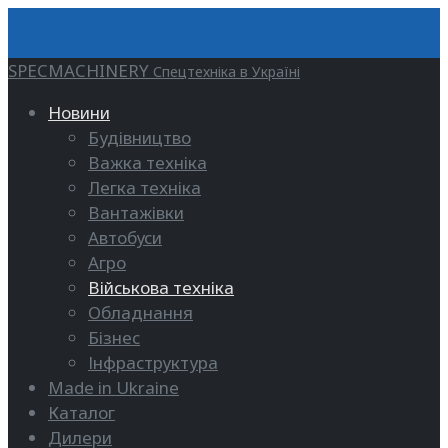
SPECMACHINERY
Спецтехніка в Україні
Новини
Будівництво
Важка техніка
Легка техніка
Вантажівки
Автобуси
Агро
Військова техніка
Обладнання
Бізнес
Інфраструктура
Made in Ukraine
Каталог
Дилери