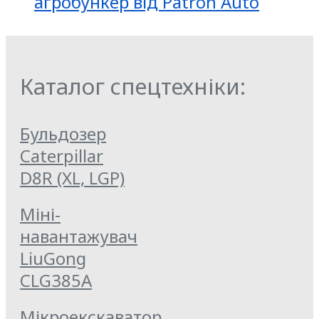
агробункер від Patron Auto
Каталог спецтехніки:
Бульдозер
Caterpillar
D8R (XL, LGP)
Міні-
навантажувач
LiuGong
CLG385A
Мікроекскаватор