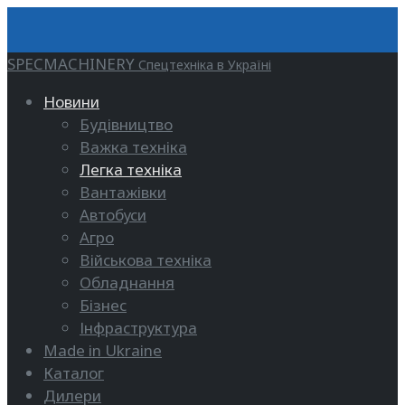
SPECMACHINERY
Спецтехніка в Україні
Новини
Будівництво
Важка техніка
Легка техніка
Вантажівки
Автобуси
Агро
Військова техніка
Обладнання
Бізнес
Інфраструктура
Made in Ukraine
Каталог
Дилери