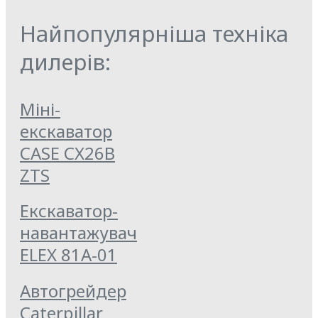
Найпопулярніша техніка
дилерів:
Міні-
екскаватор
CASE CX26B
ZTS
Екскаватор-
навантажувач
ELEX 81А-01
Автогрейдер
Caterpillar