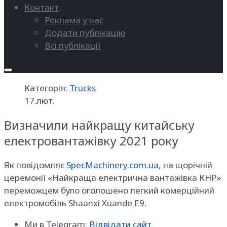
Контакт
Реклама у нас
Додати публікацію
Всі публікації
Категорія:
Trucks
17.лют.
Визначили найкращу китайську
електровантажівку 2021 року
Як повідомляє
SpecMachinery.com.ua
, на щорічній
церемонії «Найкраща електрична вантажівка КНР»
переможцем було оголошено легкий комерційний
електромобіль Shaanxi Xuande E9.
Ми в Telegram:
Відвідати сайт