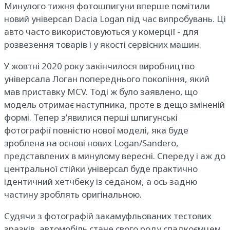
Минулого тижня фотошпигуни вперше помітили
новий універсал Dacia Logan під час випробувань. Ці
авто часто використовуються у комерції - для
розвезення товарів і у якості сервісних машин.
У жовтні 2020 року закінчилося виробництво
універсала Логан попереднього покоління, який
мав приставку MCV. Тоді ж було заявлено, що
модель отримає наступника, проте в дещо зміненій
формі. Тепер з’явилися перші шпигунські
фотографії повністю нової моделі, яка буде
зроблена на основі нових Logan/Sandero,
представлених в минулому вересні. Спереду і аж до
центральної стійки універсал буде практично
ідентичний хетчбеку із седаном, а ось задню
частину зроблять оригінальною.
Судячи з фотографій закамуфльованих тестових
зразків, автомобіль стане свого роду спадкоємцем