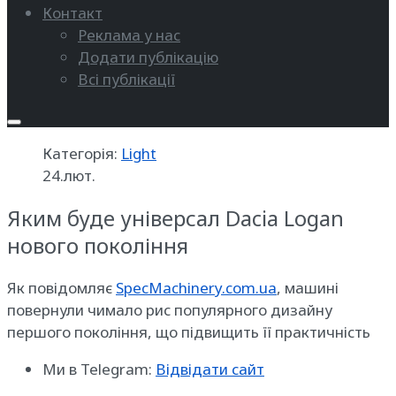
Контакт
Реклама у нас
Додати публікацію
Всі публікації
Категорія:
Light
24.лют.
Яким буде універсал Dacia Logan
нового покоління
Як повідомляє
SpecMachinery.com.ua
, машині
повернули чимало рис популярного дизайну
першого покоління, що підвищить її практичність
Ми в Telegram:
Відвідати сайт