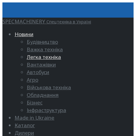
SPECMACHINERY
Спецтехніка в Україні
Новини
Будівництво
Важка техніка
Легка техніка
Вантажівки
Автобуси
Агро
Військова техніка
Обладнання
Бізнес
Інфраструктура
Made in Ukraine
Каталог
Дилери