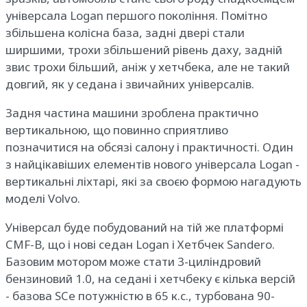
універсала Logan першого покоління. Помітно
збільшена колісна база, задні двері стали
ширшими, трохи збільшений рівень даху, задній
звис трохи більший, аніж у хетчбека, але не такий
довгий, як у седана і звичайних універсалів.
Задня частина машини зроблена практично
вертикальною, що повинно сприятливо
позначитися на обсязі салону і практичності. Один
з найцікавіших елементів нового універсала Logan -
вертикальні ліхтарі, які за своєю формою нагадують
моделі Volvo.
Універсал буде побудований на тій же платформі
CMF-B, що і нові седан Logan і Хетбчек Sandero.
Базовим мотором може стати 3-циліндровий
бензиновий 1.0, на седані і хетчбеку є кілька версій
- базова SCe потужністю в 65 к.с., турбована 90-