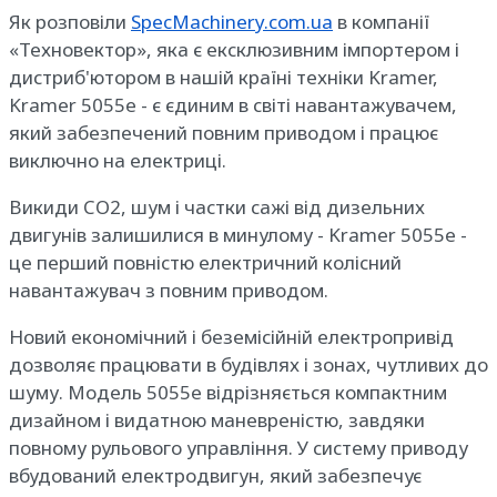
Як розповіли
SpecMachinery.com.ua
в компанії
«Техновектор», яка є ексклюзивним імпортером і
дистриб'ютором в нашій країні техніки Kramer,
Kramer 5055e - є єдиним в світі навантажувачем,
який забезпечений повним приводом і працює
виключно на електриці.
Викиди CO2, шум і частки сажі від дизельних
двигунів залишилися в минулому - Kramer 5055e -
це перший повністю електричний колісний
навантажувач з повним приводом.
Новий економічний і беземісійній електропривід
дозволяє працювати в будівлях і зонах, чутливих до
шуму. Модель 5055e відрізняється компактним
дизайном і видатною маневреністю, завдяки
повному рульового управління. У систему приводу
вбудований електродвигун, який забезпечує