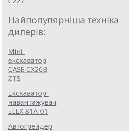
C227
Найпопулярніша техніка
дилерів:
Міні-
екскаватор
CASE CX26B
ZTS
Екскаватор-
навантажувач
ELEX 81А-01
Автогрейдер