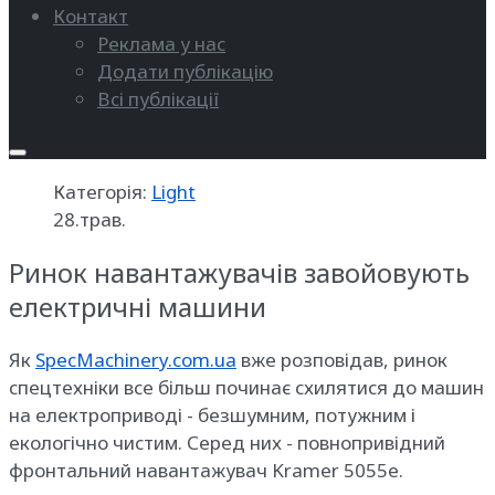
Контакт
Реклама у нас
Додати публікацію
Всі публікації
Категорія:
Light
28.трав.
Ринок навантажувачів завойовують
електричні машини
Як
SpecMachinery.com.ua
вже розповідав, ринок
спецтехніки все більш починає схилятися до машин
на електроприводі - безшумним, потужним і
екологічно чистим. Серед них - повнопривідний
фронтальний навантажувач Kramer 5055e.