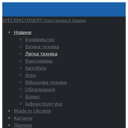
SPECMACHINERY
Спецтехніка в Україні
Новини
Будівництво
Важка техніка
Легка техніка
Вантажівки
Автобуси
Агро
Військова техніка
Обладнання
Бізнес
Інфраструктура
Made in Ukraine
Каталог
Дилери