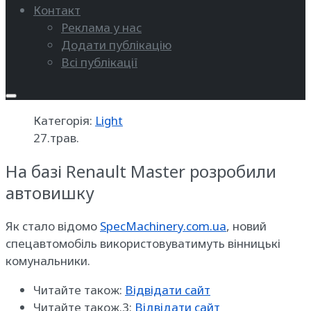
Контакт
Реклама у нас
Додати публікацію
Всі публікації
Категорія:
Light
27.трав.
На базі Renault Master розробили
автовишку
Як стало відомо
SpecMachinery.com.ua
, новий
спецавтомобіль використовуватимуть вінницькі
комунальники.
Читайте також:
Відвідати сайт
Читайте також.3:
Відвідати сайт