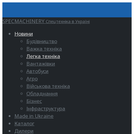
SPECMACHINERY
Спецтехніка в Україні
Новини
Будівництво
Важка техніка
Легка техніка
Вантажівки
Автобуси
Агро
Військова техніка
Обладнання
Бізнес
Інфраструктура
Made in Ukraine
Каталог
Дилери