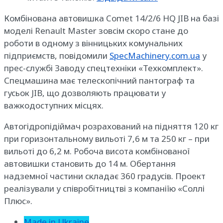
Комбінована автовишка Comet 14/2/6 HQ JIB на базі
моделі Renault Master зовсім скоро стане до
роботи в одному з вінницьких комунальних
підприємств, повідомили
SpecMachinery.com.ua
у
прес-службі Заводу спецтехніки «Техкомплект».
Спецмашина має телескопічний пантограф та
гусьок JIB, що дозволяють працювати у
важкодоступних місцях.
Автогідропідіймач розрахований на підняття 120 кг
при горизонтальному вильоті 7,6 м та 250 кг – при
вильоті до 6,2 м. Робоча висота комбінованої
автовишки становить до 14 м. Обертання
надземної частини складає 360 градусів. Проект
реалізували у співробітництві з компаніїю «Соллі
Плюс».
Made in Ukraine