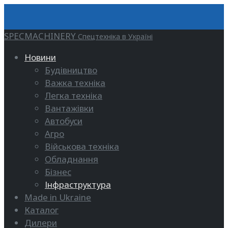
SPECMACHINERY
Спецтехніка в Україні
Новини
Будівництво
Важка техніка
Легка техніка
Вантажівки
Автобуси
Агро
Військова техніка
Обладнання
Бізнес
Інфраструктура
Made in Ukraine
Каталог
Дилери