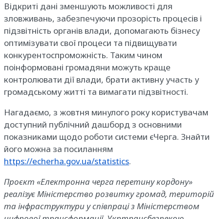
Відкриті дані зменшують можливості для
зловживань, забезпечуючи прозорість процесів і
підзвітність органів влади, допомагають бізнесу
оптимізувати свої процеси та підвищувати
конкурентоспроможність. Таким чином
поінформовані громадяни можуть краще
контролювати дії влади, брати активну участь у
громадському житті та вимагати підзвітності.
Нагадаємо, з жовтня минулого року користувачам
доступний публічний дашборд з основними
показниками щодо роботи системи єЧерга. Знайти
його можна за посиланням
https://echerha.gov.ua/statistics
.
Проєкт «Електронна черга перетину кордону»
реалізує Міністерство розвитку громад, територій
та інфраструктури у співпраці з Міністерством
цифрової трансформації, Укртрансбезпекою,