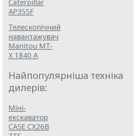
Caterpillar
AP355F
Телескопічний
навантажувач
Manitou MT-
X 1840 A
Найпопулярніша техніка
дилерів:
Міні-
екскаватор
CASE CX26B
ZTS