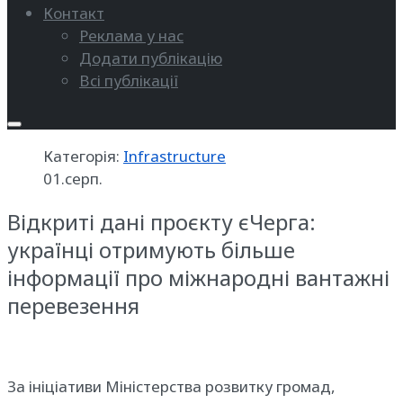
Контакт
Реклама у нас
Додати публікацію
Всі публікації
Категорія:
Infrastructure
01.серп.
Відкриті дані проєкту єЧерга:
українці отримують більше
інформації про міжнародні вантажні
перевезення
За ініціативи Міністерства розвитку громад,