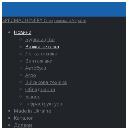
SPECMACHINERY
Спецтехніка в Україні
Новини
Будівництво
Важка техніка
Легка техніка
Вантажівки
Автобуси
Агро
Військова техніка
Обладнання
Бізнес
Інфраструктура
Made in Ukraine
Каталог
Дилери