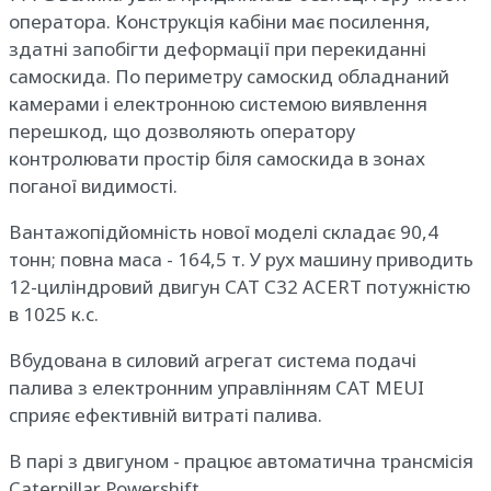
оператора. Конструкція кабіни має посилення,
здатні запобігти деформації при перекиданні
самоскида. По периметру самоскид обладнаний
камерами і електронною системою виявлення
перешкод, що дозволяють оператору
контролювати простір біля самоскида в зонах
поганої видимості.
Вантажопідйомність нової моделі складає 90,4
тонн; повна маса - 164,5 т. У рух машину приводить
12-циліндровий двигун САТ С32 ACERT потужністю
в 1025 к.с.
Вбудована в силовий агрегат система подачі
палива з електронним управлінням CAT MEUI
сприяє ефективній витраті палива.
В парі з двигуном - працює автоматична трансмісія
Caterpillar Powershift.