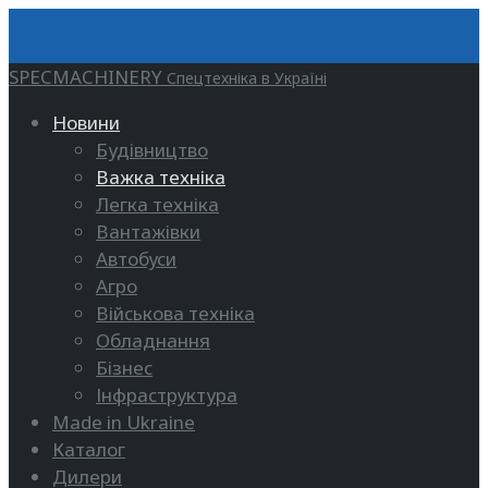
SPECMACHINERY
Спецтехніка в Україні
Новини
Будівництво
Важка техніка
Легка техніка
Вантажівки
Автобуси
Агро
Військова техніка
Обладнання
Бізнес
Інфраструктура
Made in Ukraine
Каталог
Дилери