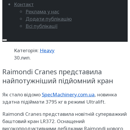
Контакт
Реклама у нас
Додати публікацію
Всі публікації
Категорія:
Heavy
30.лип.
Raimondi Cranes представила
найпотужніший підйомний кран
Як стало відомо
SpecMachinery.com.ua
, новинка
здатна підіймати 3795 кг в режимі Ultralift.
Raimondi Cranes представила новітній суперважкий
баштовий кран LR372. Оснащений
високопродуктивними лебідками Raimondi нового