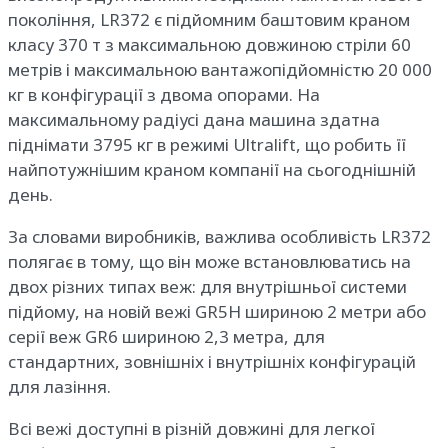
покоління, LR372 є підйомним баштовим краном
класу 370 т з максимальною довжиною стріли 60
метрів і максимальною вантажопідйомністю 20 000
кг в конфігурації з двома опорами. На
максимальному радіусі дана машина здатна
піднімати 3795 кг в режимі Ultralift, що робить її
найпотужнішим краном компанії на сьогоднішній
день.
За словами виробників, важлива особливість LR372
полягає в тому, що він може встановлюватись на
двох різних типах веж: для внутрішньої системи
підйому, на новій вежі GR5H шириною 2 метри або
серії веж GR6 шириною 2,3 метра, для
стандартних, зовнішніх і внутрішніх конфігурацій
для лазіння.
Всі вежі доступні в різній довжині для легкої