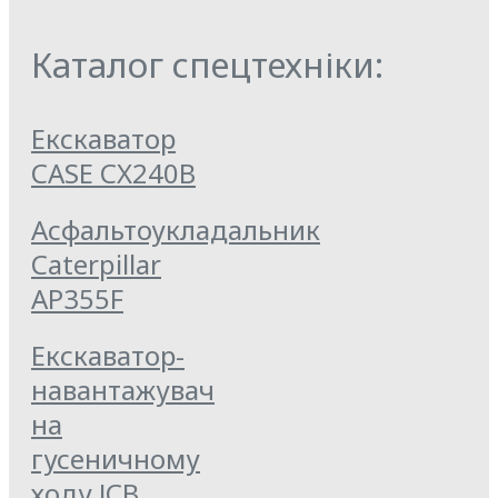
Каталог спецтехніки:
Екскаватор
CASE CX240B
Асфальтоукладальник
Caterpillar
AP355F
Екскаватор-
навантажувач
на
гусеничному
ходу JCB