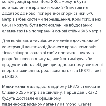
конфігурації крана. Вежі GR6L можуть бути
встановлені на врізних ніжках 8×8 метрів на
додаток до нової поперечної опори стійки 6×6
метрів з/без системи переміщення. Крім того, вежі
GR5H можуть бути встановлені на вбудованих
елементах і на поперечній основі стійки 6×6 метрів.
Для вирішення технічних аспектів вдосконаленої
конструкції вантажопідйомного крана, компанія
тісно співпрацювала зі своїм постачальником в
розробці нового двигуна, який оптимізував би
продуктивність лебідки при одночасному зниженні
енергоспоживання, реалізованого як в LR372, так і
в LR330.
Максимальна швидкість підйому LR372 становить
близько 256 метрів за хвилину. Перші два LR372
будуть доставлені офіційному
південнокорейському агенту Raimondi Cranes.