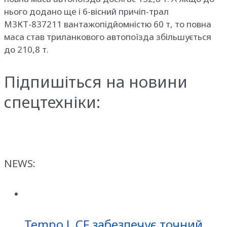
нього додано ще і 6-вісний причіп-трал
МЗКТ-837211 вантажопідйомністю 60 т, то повна
маса став триланкового автопоїзда збільшується
до 210,8 т.
Підпишіться на новини
спецтехніки:
NEWS:
Tempo L CF забезпечує точний