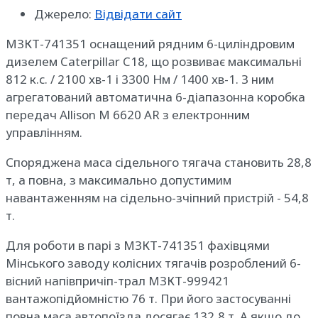
Джерело:
Відвідати сайт
МЗКТ-741351 оснащений рядним 6-циліндровим
дизелем Caterpillar C18, що розвиває максимальні
812 к.с. / 2100 хв-1 і 3300 Нм / 1400 хв-1. З ним
агрегатований автоматична 6-діапазонна коробка
передач Allison M 6620 AR з електронним
управлінням.
Споряджена маса сідельного тягача становить 28,8
т, а повна, з максимально допустимим
навантаженням на сідельно-зчіпний пристрій - 54,8
т.
Для роботи в парі з МЗКТ-741351 фахівцями
Мінського заводу колісних тягачів розроблений 6-
вісний напівпричіп-трал МЗКТ-999421
вантажопідйомністю 76 т. При його застосуванні
повна маса автопоїзда досягає 132,8 т. А якщо до