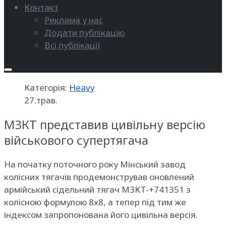
Контакт
Реклама у нас
Додати публікацію
Всі публікації
Категорія:
Heavy
27.трав.
МЗКТ представив цивільну версію
військового супертягача
На початку поточного року Мінський завод
колісних тягачів продемонстрував оновлений
армійський сідельний тягач МЗКТ-+741351 з
колісною формулою 8х8, а тепер під тим же
індексом запропонована його цивільна версія.