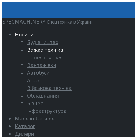
SPECMACHINERY
Спецтехніка в Україні
Новини
Будівництво
Важка техніка
Легка техніка
Вантажівки
Автобуси
Агро
Військова техніка
Обладнання
Бізнес
Інфраструктура
Made in Ukraine
Каталог
Дилери