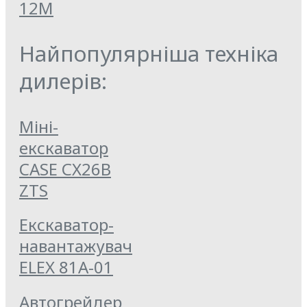
12M
Найпопулярніша техніка
дилерів:
Міні-
екскаватор
CASE CX26B
ZTS
Екскаватор-
навантажувач
ELEX 81А-01
Автогрейдер