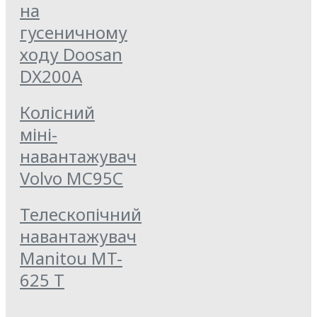
на
гусеничному
ходу Doosan
DX200А
Колісний
міні-
навантажувач
Volvo MC95C
Телескопічний
навантажувач
Manitou MT-
625 T