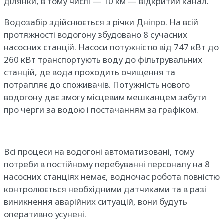
ділянки, в тому числі — 10 км —
відкритий
канал.
Водозабір здійснюється з річки Дніпро. На всій
протяжності водогону збудовано 8 сучасних
насосних станцій. Насоси потужністю від 747 кВт до
260 кВт транспортують воду до фільтрувальних
станцій, де
вода проходить очищення та
потрапляє до споживачів. Потужність нового
водогону
дає
змогу місцевим мешканцем забути
про черги
за водою
і постачанням за графіком.
Всі процеси на водогоні автоматизовані, тому
потреби в постійному перебуванні персоналу на 8
насосних станціях немає, водночас робота повністю
контролюється необхідними датчиками та в разі
виникнення аварійних ситуацій, вони будуть
оперативно усунені.