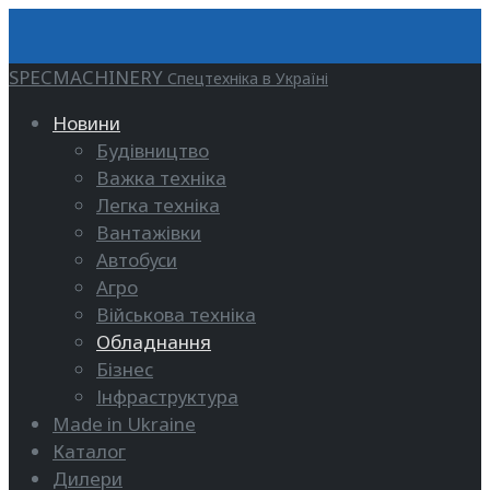
SPECMACHINERY
Спецтехніка в Україні
Новини
Будівництво
Важка техніка
Легка техніка
Вантажівки
Автобуси
Агро
Військова техніка
Обладнання
Бізнес
Інфраструктура
Made in Ukraine
Каталог
Дилери