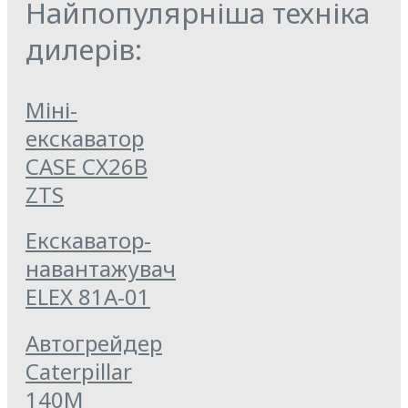
Найпопулярніша техніка
дилерів:
Міні-
екскаватор
CASE CX26B
ZTS
Екскаватор-
навантажувач
ELEX 81А-01
Автогрейдер
Caterpillar
140M