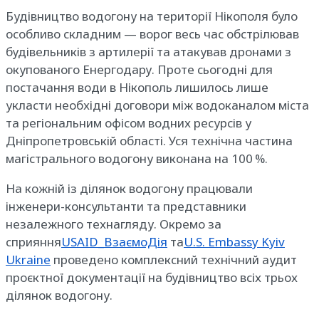
Будівництво водогону на території Нікополя було
особливо складним — ворог весь час обстрілював
будівельників з артилерії та атакував дронами з
окупованого Енергодару. Проте сьогодні
для
постачання води в Нікополь лишилось лише
укласти необхідні договори між водоканалом міста
та регіональним офісом водних ресурсів у
Дніпропетровській області
. Уся технічна частина
магістрального водогону виконана на 100 %.
На кожній із ділянок водогону працювали
інженери-консультанти та представники
незалежного технагляду. Окремо за
сприяння
USAID_ВзаємоДія
та
U.S. Embassy Kyiv
Ukraine
проведено комплексний технічний аудит
проєктної документації на будівництво всіх трьох
ділянок водогону.