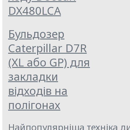
DX480LCA
Бульдозер
Caterpillar D7R
(XL або GP) для
закладки
відходів на
полігонах
Найпопулярніша техніка ди