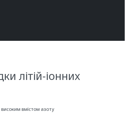
ки літій-іонних
 високим вмістом азоту