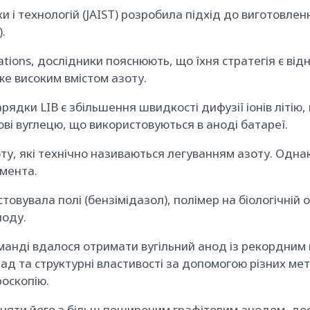
ки і технологій (JAIST) розробила підхід до виготовл
.
cations, дослідники пояснюють, що їхня стратегія є в
же високим вмістом азоту.
рядки LIB є збільшення швидкості дифузії іонів літію,
ові вуглецю, що використовуються в аноді батареї.
у, які технічно називаються легуванням азоту. Одна
емента.
овувала полі (бензімідазол), полімер на біологічній 
ноду.
манді вдалося отримати вугільний анод із рекордним 
лад та структурні властивості за допомогою різних м
роскопію.
вняти його з більш поширеним графітовим анодом, до