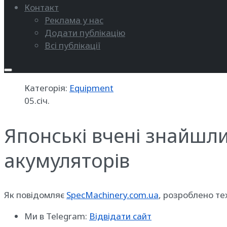
Контакт
Реклама у нас
Додати публікацію
Всі публікації
Категорія:
Equipment
05.січ.
Японські вчені знайшли
акумуляторів
Як повідомляє
SpecMachinery.com.ua
, розроблено те
Ми в Telegram:
Відвідати сайт