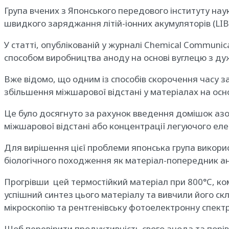
Група вчених з Японського передового інституту нау
швидкого заряджання літій-іонних акумуляторів (LIB)
У статті, опублікованій у журналі Chemical Communi
способом виробництва аноду на основі вуглецю з ду
Вже відомо, що одним із способів скорочення часу за
збільшення міжшарової відстані у матеріалах на осн
Це було досягнуто за рахунок введення домішок азот
міжшарової відстані або концентрації легуючого ел
Для вирішення цієї проблеми японська група використ
біологічного походження як матеріал-попередник а
Прогрівши цей термостійкий матеріал при 800°C, ко
успішний синтез цього матеріалу та вивчили його ск
мікроскопію та рентгенівську фотоелектронну спект
Щоб перевірити продуктивність свого анода та порі