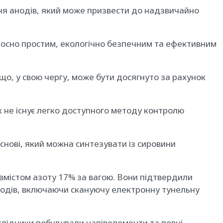
ення анодів, який може призвести до надзвичайно
ідносно простим, екологічно безпечним та ефективним
 що, у свою чергу, може бути досягнуто за рахунок
к не існує легко доступного методу контролю
основі, який можна синтезувати із сировини
вмістом азоту 17% за вагою. Вони підтвердили
етодів, включаючи скануючу електронну тунельну
слідники побудували напівелементи та повні