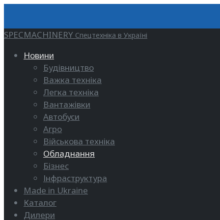
SPECMACHINERY
Спецтехніка в Україні
Новини
Будівництво
Важка техніка
Легка техніка
Вантажівки
Автобуси
Агро
Військова техніка
Обладнання
Бізнес
Інфраструктура
Made in Ukraine
Каталог
Дилери