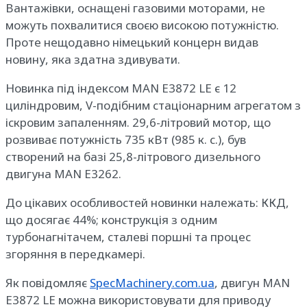
Вантажівки, оснащені газовими моторами, не
можуть похвалитися своєю високою потужністю.
Проте нещодавно німецький концерн видав
новину, яка здатна здивувати.
Новинка під індексом MAN E3872 LE є 12
циліндровим, V-подібним стаціонарним агрегатом з
іскровим запаленням. 29,6-літровий мотор, що
розвиває потужність 735 кВт (985 к. с.), був
створений на базі 25,8-літрового дизельного
двигуна MAN E3262.
До цікавих особливостей новинки належать: ККД,
що досягає 44%; конструкція з одним
турбонагнітачем, сталеві поршні та процес
згоряння в передкамері.
Як повідомляє
SpecMachinery.com.ua
, двигун MAN
E3872 LE можна використовувати для приводу