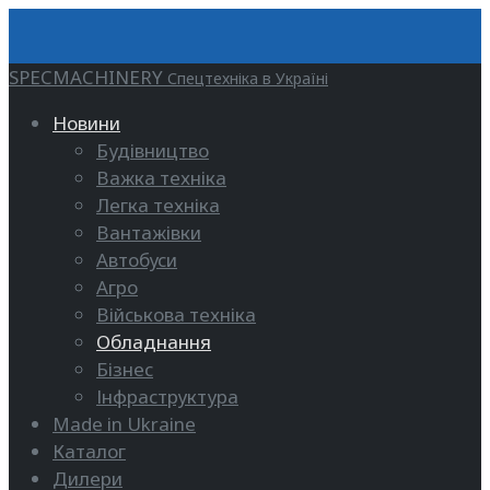
SPECMACHINERY
Спецтехніка в Україні
Новини
Будівництво
Важка техніка
Легка техніка
Вантажівки
Автобуси
Агро
Військова техніка
Обладнання
Бізнес
Інфраструктура
Made in Ukraine
Каталог
Дилери