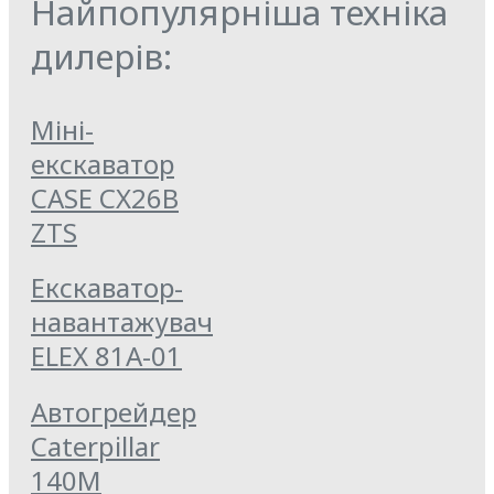
Найпопулярніша техніка
дилерів:
Міні-
екскаватор
CASE CX26B
ZTS
Екскаватор-
навантажувач
ELEX 81А-01
Автогрейдер
Caterpillar
140M