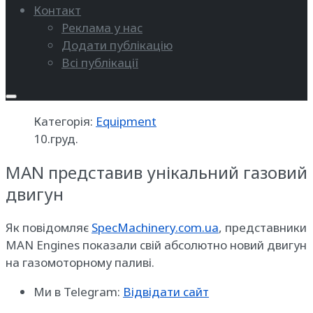
Контакт
Реклама у нас
Додати публікацію
Всі публікації
Категорія:
Equipment
10.груд.
MAN представив унікальний газовий
двигун
Як повідомляє
SpecMachinery.com.ua
, представники
MAN Engines показали свій абсолютно новий двигун
на газомоторному паливі.
Ми в Telegram:
Відвідати сайт