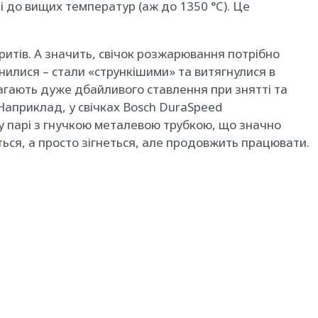
) і до вищих температур (аж до 1350 °C). Це
итів. А значить, свічок розжарювання потрібно
інилися – стали «стрункішими» та витягнулися в
магають дуже дбайливого ставлення при знятті та
приклад, у свічках Bosch DuraSpeed ​​
 у парі з гнучкою металевою трубкою, що значно
ється, а просто зігнеться, але продовжить працювати.