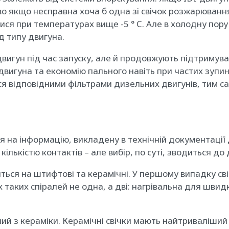
 якщо несправна хоча б одна зі свічок розжарювання,
я при температурах вище -5 ° C. Але в холодну пору 
 типу двигуна.
двигун під час запуску, але й продовжують підтриму
гуна та економію пального навіть при частих зупинках
я відповідними фільтрами дизельних двигунів, тим са
 на інформацію, викладену в технічній документації д
кількістю контактів – але вибір, по суті, зводиться д
ться на штифтові та керамічні. У першому випадку сві
 таких спіралей не одна, а дві: нагрівальна для швид
ий з кераміки. Керамічні свічки мають найтриваліший