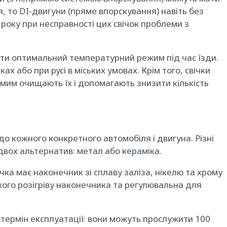
 то DI-двигуни (пряме впорскування) навіть без
року при несправності цих свічок проблеми з
вати оптимальний температурний режим під час їзди.
 або при русі в міських умовах. Крім того, свічки
мим очищають їх і допомагають знизити кількість
о кожного конкретного автомобіля і двигуна. Різні
о двох альтернатив: метал або кераміка.
чка має наконечник зі сплаву заліза, нікелю та хрому
кого розігріву наконечника та регулювальна для
 термін експлуатації: вони можуть прослужити 100