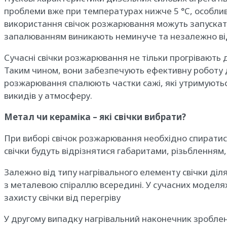
проблеми вже при температурах нижче 5 °C, особливо
використання свічок розжарювання можуть запускатис
запалюванням виникають неминуче та незалежно від
Сучасні свічки розжарювання не тільки прогрівають 
Таким чином, вони забезпечують ефективну роботу дви
розжарювання спалюють частки сажі, які утримуютьс
викидів у атмосферу.
Метал чи кераміка – які свічки вибрати?
При виборі свічок розжарювання необхідно спиратися
свічки будуть відрізнятися габаритами, різьбленням, 
Залежно від типу нагрівального елементу свічки діля
з металевою спіраллю всередині. У сучасних моделях
захисту свічки від перегріву
У другому випадку нагрівальний наконечник зроблен