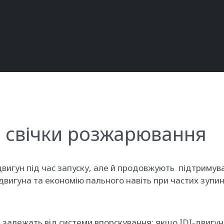
и свічки розжарювання
 двигун під час запуску, але й продовжують підтриму
игуна та економію пального навіть при частих зупинка
в залежать від системи впорскування: якщо IDI-двигу