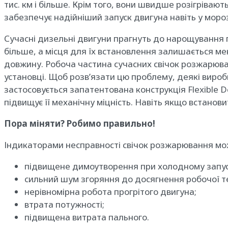
тис. км і більше. Крім того, вони швидше розігрівают
забезпечує надійніший запуск двигуна навіть у моро
Сучасні дизельні двигуни прагнуть до нарощування п
більше, а місця для їх встановлення залишається мен
довжину. Робоча частина сучасних свічок розжарюван
установці. Щоб розв’язати цю проблему, деякі вироб
застосовується запатентована конструкція Flexible 
підвищує її механічну міцність. Навіть якщо встанов
Пора міняти? Робимо правильно!
Індикаторами несправності свічок розжарювання можу
підвищене димоутворення при холодному запус
сильний шум згоряння до досягнення робочої т
нерівномірна робота прогрітого двигуна;
втрата потужності;
підвищена витрата пального.