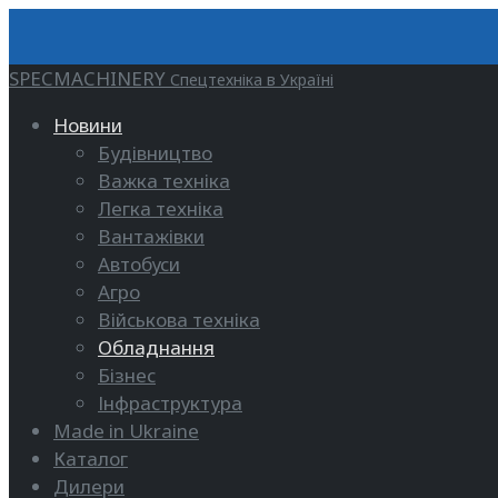
SPECMACHINERY
Спецтехніка в Україні
Новини
Будівництво
Важка техніка
Легка техніка
Вантажівки
Автобуси
Агро
Військова техніка
Обладнання
Бізнес
Інфраструктура
Made in Ukraine
Каталог
Дилери