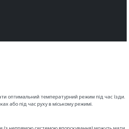
вати оптимальний температурний режим під час їзди.
х або під час руху в міському режимі.
ни (з непрямою системою впорскування) можуть мати