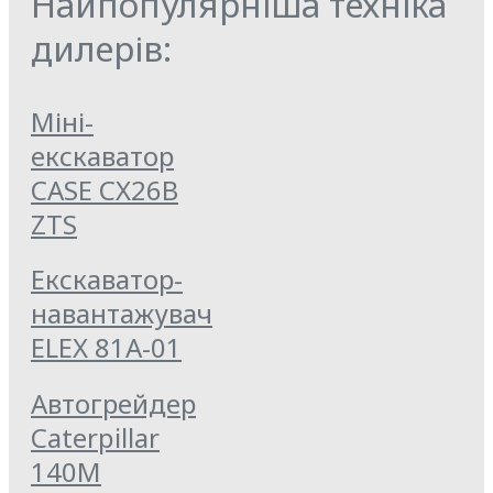
Найпопулярніша техніка
дилерів:
Міні-
екскаватор
CASE CX26B
ZTS
Екскаватор-
навантажувач
ELEX 81А-01
Автогрейдер
Caterpillar
140M