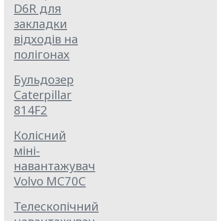
D6R для
закладки
відходів на
полігонах
Бульдозер
Caterpillar
814F2
Колісний
міні-
навантажувач
Volvo MC70C
Телескопічний