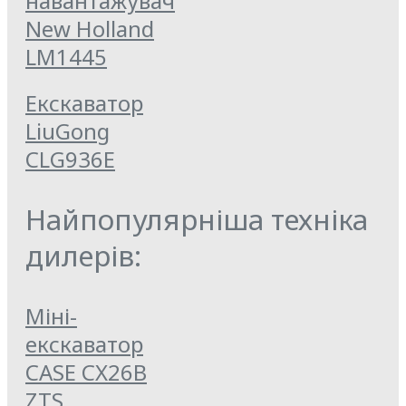
навантажувач
New Holland
LM1445
Екскаватор
LiuGong
CLG936E
Найпопулярніша техніка
дилерів:
Міні-
екскаватор
CASE CX26B
ZTS