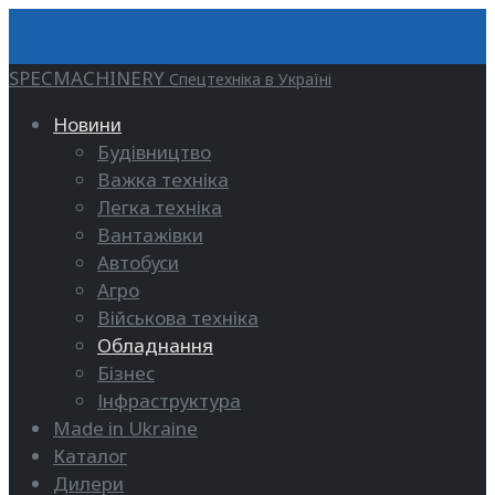
SPECMACHINERY
Спецтехніка в Україні
Новини
Будівництво
Важка техніка
Легка техніка
Вантажівки
Автобуси
Агро
Військова техніка
Обладнання
Бізнес
Інфраструктура
Made in Ukraine
Каталог
Дилери