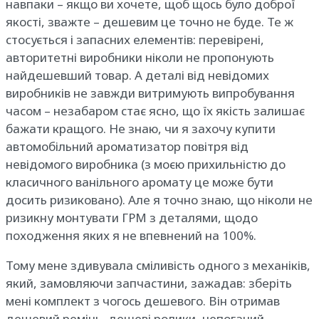
навпаки – якщо ви хочете, щоб щось було доброї
якості, зважте – дешевим це точно не буде. Те ж
стосується і запасних елементів: перевірені,
авторитетні виробники ніколи не пропонують
найдешевший товар. А деталі від невідомих
виробників не завжди витримують випробування
часом – незабаром стає ясно, що їх якість залишає
бажати кращого. Не знаю, чи я захочу купити
автомобільний ароматизатор повітря від
невідомого виробника (з моєю прихильністю до
класичного ванільного аромату це може бути
досить ризиковано). Але я точно знаю, що ніколи не
ризикну монтувати ГРМ з деталями, щодо
походження яких я не впевнений на 100%.
Тому мене здивувала сміливість одного з механіків,
який, замовляючи запчастини, зажадав: зберіть
мені комплект з чогось дешевого. Він отримав
дешевий ремінь, дешеві ролики, непоганий