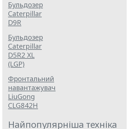
Бульдозер
Caterpillar
D9R
Бульдозер
Caterpillar
D5R2 XL
(LGP)
Фронтальний
навантажувач
LiuGong
CLG842H
Найпопулярніша техніка