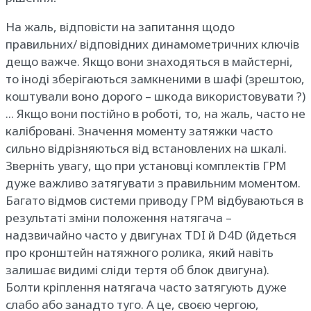
На жаль, відповісти на запитання щодо
правильних/ відповідних динамометричних ключів
дещо важче. Якщо вони знаходяться в майстерні,
то іноді зберігаються замкненими в шафі (зрештою,
коштували воно дорого – шкода використовувати ?)
... Якщо вони постійно в роботі, то, на жаль, часто не
калібровані. Значення моменту затяжки часто
сильно відрізняються від встановлених на шкалі.
Зверніть увагу, що при установці комплектів ГРМ
дуже важливо затягувати з правильним моментом.
Багато відмов системи приводу ГРМ відбуваються в
результаті зміни положення натягача –
надзвичайно часто у двигунах TDI й D4D (йдеться
про кронштейн натяжного ролика, який навіть
залишає видимі сліди тертя об блок двигуна).
Болти кріплення натягача часто затягують дуже
слабо або занадто туго. А це, своєю чергою,