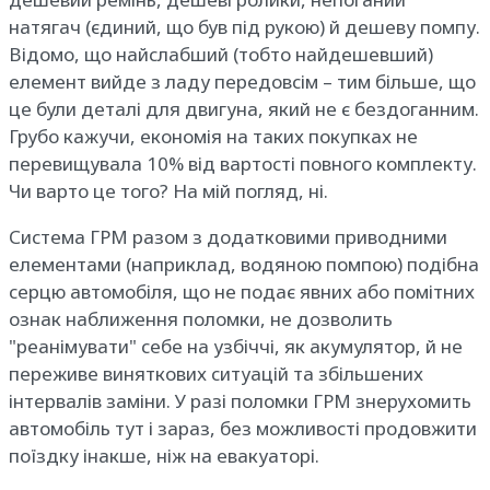
натягач (єдиний, що був під рукою) й дешеву помпу.
Відомо, що найслабший (тобто найдешевший)
елемент вийде з ладу передовсім – тим більше, що
це були деталі для двигуна, який не є бездоганним.
Грубо кажучи, економія на таких покупках не
перевищувала 10% від вартості повного комплекту.
Чи варто це того? На мій погляд, ні.
Система ГРМ разом з додатковими приводними
елементами (наприклад, водяною помпою) подібна
серцю автомобіля, що не подає явних або помітних
ознак наближення поломки, не дозволить
"реанімувати" себе на узбіччі, як акумулятор, й не
переживе виняткових ситуацій та збільшених
інтервалів заміни. У разі поломки ГРМ знерухомить
автомобіль тут і зараз, без можливості продовжити
поїздку інакше, ніж на евакуаторі.