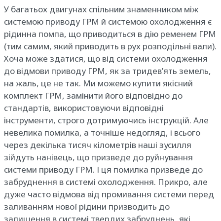
У багатьох двигунах спільним знаменником між
системою приводу ГРМ й системою охолодження є
рідинна помпа, що приводиться в дію ременем ГРМ
(тим самим, який приводить в рух розподільні вали).
Хоча може здатися, що від системи охолодження
до відмови приводу ГРМ, як за тридев’ять земель,
на жаль, це не так. Ми можемо купити якісний
комплект ГРМ, замінити його відповідно до
стандартів, використовуючи відповідні
інструменти, строго дотримуючись інструкцій. Але
невелика помилка, а точніше недогляд, і всього
через декілька тисяч кілометрів наші зусилля
зійдуть нанівець, що призведе до руйнування
системи приводу ГРМ. І ця помилка призведе до
забруднення в системі охолодження. Прикро, але
дуже часто відмова від промивання системи перед
заливанням нової рідини призводить до
залишення в системі твердих забруднень, які