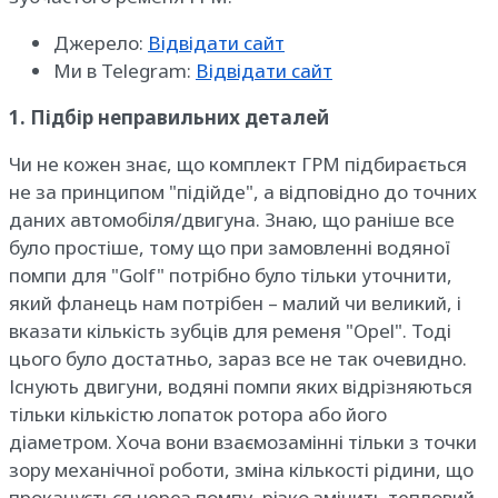
Джерело:
Відвідати сайт
Ми в Telegram:
Відвідати сайт
1. Підбір неправильних деталей
Чи не кожен знає, що комплект ГРМ підбирається
не за принципом "підійде", а відповідно до точних
даних автомобіля/двигуна. Знаю, що раніше все
було простіше, тому що при замовленні водяної
помпи для "Golf" потрібно було тільки уточнити,
який фланець нам потрібен – малий чи великий, і
вказати кількість зубців для ременя "Opel". Тоді
цього було достатньо, зараз все не так очевидно.
Існують двигуни, водяні помпи яких відрізняються
тільки кількістю лопаток ротора або його
діаметром. Хоча вони взаємозамінні тільки з точки
зору механічної роботи, зміна кількості рідини, що
прокачується через помпу, різко змінить тепловий