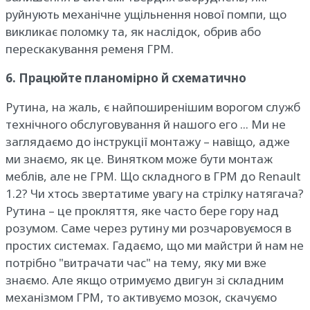
руйнують механічне ущільнення нової помпи, що
викликає поломку та, як наслідок, обрив або
перескакування ременя ГРМ.
6. Працюйте планомірно й схематично
Рутина, на жаль, є найпоширенішим ворогом служб
технічного обслуговування й нашого его ... Ми не
заглядаємо до інструкції монтажу – навіщо, адже
ми знаємо, як це. Винятком може бути монтаж
меблів, але не ГРМ. Що складного в ГРМ до Renault
1.2? Чи хтось звертатиме увагу на стрілку натягача?
Рутина – це прокляття, яке часто бере гору над
розумом. Саме через рутину ми розчаровуємося в
простих системах. Гадаємо, що ми майстри й нам не
потрібно "витрачати час" на тему, яку ми вже
знаємо. Але якщо отримуємо двигун зі складним
механізмом ГРМ, то активуємо мозок, скачуємо