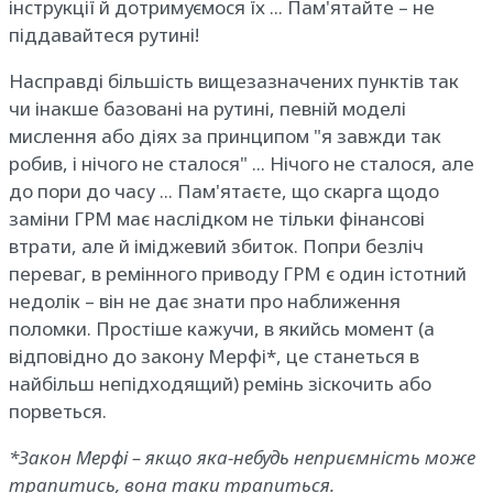
інструкції й дотримуємося їх ... Пам'ятайте – не
піддавайтеся рутині!
Насправді більшість вищезазначених пунктів так
чи інакше базовані на рутині, певній моделі
мислення або діях за принципом "я завжди так
робив, і нічого не сталося" ... Нічого не сталося, але
до пори до часу ... Пам'ятаєте, що скарга щодо
заміни ГРМ має наслідком не тільки фінансові
втрати, але й іміджевий збиток. Попри безліч
переваг, в ремінного приводу ГРМ є один істотний
недолік – він не дає знати про наближення
поломки. Простіше кажучи, в якийсь момент (а
відповідно до закону Мерфі*, це станеться в
найбільш непідходящий) ремінь зіскочить або
порветься.
*Закон Мерфі – якщо яка-небудь неприємність може
трапитись, вона таки трапиться.