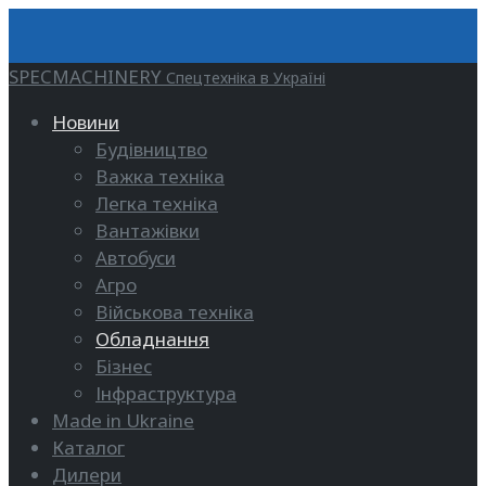
SPECMACHINERY
Спецтехніка в Україні
Новини
Будівництво
Важка техніка
Легка техніка
Вантажівки
Автобуси
Агро
Військова техніка
Обладнання
Бізнес
Інфраструктура
Made in Ukraine
Каталог
Дилери