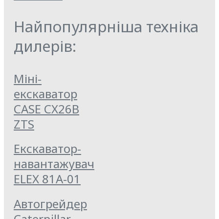
Найпопулярніша техніка
дилерів:
Міні-
екскаватор
CASE CX26B
ZTS
Екскаватор-
навантажувач
ELEX 81А-01
Автогрейдер
Caterpillar