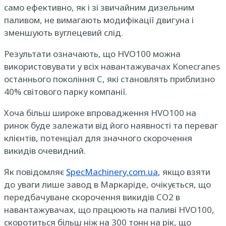
само ефективно, як і зі звичайним дизельним
паливом, не вимагають модифікації двигуна і
зменшують вуглецевий слід.
Результати означають, що HVO100 можна
використовувати у всіх навантажувачах Konecranes
останнього покоління C, які становлять приблизно
40% світового парку компанії.
Хоча більш широке впровадження HVO100 на
ринок буде залежати від його наявності та переваг
клієнтів, потенціал для значного скорочення
викидів очевидний.
Як повідомляє
SpecMachinery.com.ua
, якщо взяти
до уваги лише завод в Маркаріде, очікується, що
передбачуване скорочення викидів CO2 в
навантажувачах, що працюють на паливі HVO100,
скоротиться більш ніж на 300 тонн на рік, що