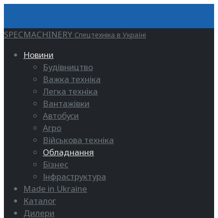
SPECMACHINERY
Спецтехніка в Україні
Новини
Будівництво
Важка техніка
Легка техніка
Вантажівки
Автобуси
Агро
Військова техніка
Обладнання
Бізнес
Інфраструктура
Made in Ukraine
Каталог
Дилери