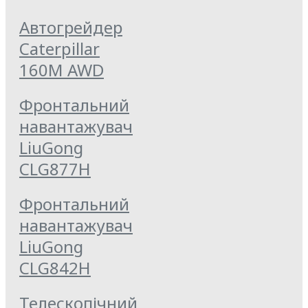
Автогрейдер
Caterpillar
160M AWD
Фронтальний
навантажувач
LiuGong
CLG877Н
Фронтальний
навантажувач
LiuGong
CLG842H
Телескопічний