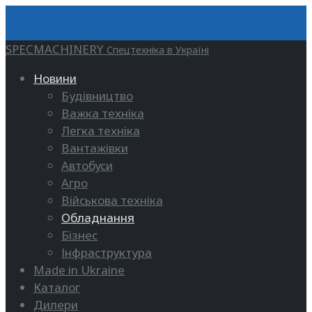
SPECMACHINERY
Спецтехніка в Україні
Новини
Будівництво
Важка техніка
Легка техніка
Вантажівки
Автобуси
Агро
Військова техніка
Обладнання
Бізнес
Інфраструктура
Made in Ukraine
Каталог
Дилери