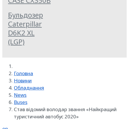
CASE CX350B
Бульдозер
Caterpillar
D6K2 XL
(LGP)
Головна
Новини
Обладнання
News
Buses
Став відомий володар звання «Найкращий
туристичний автобус 2020»
en