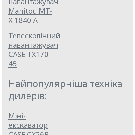
навантажувач
Manitou MT-
X 1840 A
Телескопічний
навантажувач
CASE TX170-
45
Найпопулярніша техніка
дилерів:
Міні-
екскаватор
CASE CX26B