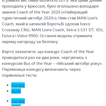
В рамках виставки BusWorld-2019, яка цими днями
проходила у Брюсселі, було оголошено володаря
звання Соасh of the Year 2020 («Найкращий
туристичний автобус 2020»). Ним став MAN Lion’s
Coach, який в запеклій боротьбі здолав Iveco
Crossway CNG, MAN Lions Coach, Setra S 531 DT, VDL
Futura і Volvo 9900. Остання модель отримала
окрему нагороду за безпеку.
Варто зазначити, що конкурс Соасh of the Year
проводиться раз на два роки, чергуючись з
конкурсом Bus of the Year – «Міський автобус року».
Переможця конкурсу визначають через
порівняльні тести.
Europe
MAN
Europe