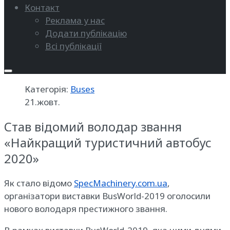
Контакт
Реклама у нас
Додати публікацію
Всі публікації
Категорія:
Buses
21.жовт.
Став відомий володар звання
«Найкращий туристичний автобус
2020»
Як стало відомо
SpecMachinery.com.ua
,
організатори виставки BusWorld-2019 оголосили
нового володаря престижного звання.