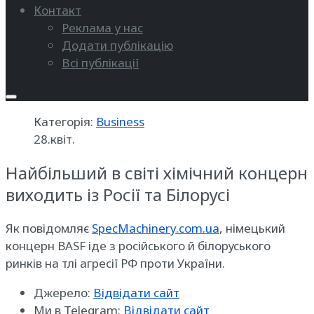
Контакт
Реклама у нас
Додати публікацію
Всі публікації
Категорія:
Business
28.квіт.
Найбільший в світі хімічний концерн
виходить із Росії та Білорусі
Як повідомляє
SpecMachinery.com.ua
, німецький
концерн BASF іде з російського й білоруського
ринків на тлі агресії РФ проти України.
Джерело:
Відвідати сайт
Ми в Telegram:
Відвідати сайт