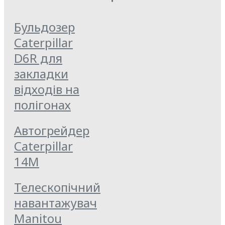
Бульдозер
Caterpillar
D6R для
закладки
відходів на
полігонах
Автогрейдер
Caterpillar
14M
Телескопічний
навантажувач
Manitou