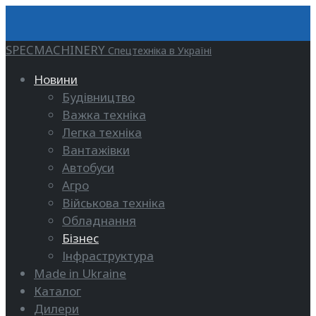
SPECMACHINERY
Спецтехніка в Україні
Новини
Будівництво
Важка техніка
Легка техніка
Вантажівки
Автобуси
Агро
Військова техніка
Обладнання
Бізнес
Інфраструктура
Made in Ukraine
Каталог
Дилери