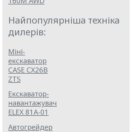
160M AWD
Найпопулярніша техніка
дилерів:
Міні-
екскаватор
CASE CX26B
ZTS
Екскаватор-
навантажувач
ELEX 81А-01
Автогрейдер