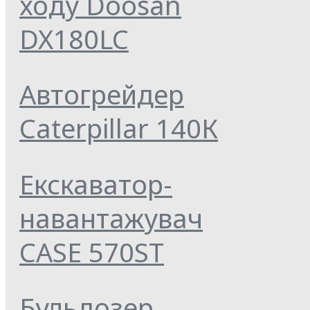
ходу Doosan
DX180LC
Автогрейдер
Caterpillar 140К
Екскаватор-
навантажувач
CASE 570ST
Бульдозер