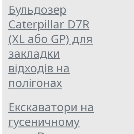
Бульдозер
Caterpillar D7R
(XL або GP) для
закладки
відходів на
полігонах
Екскаватори на
гусеничному