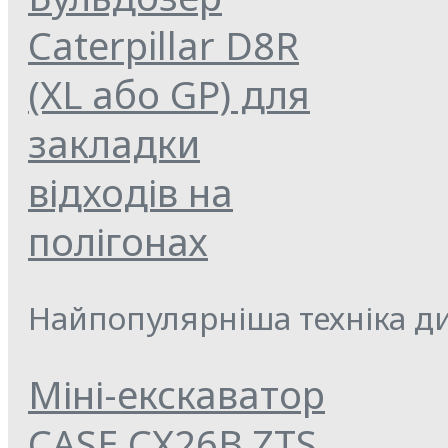
Caterpillar D8R
(XL або GP) для
закладки
відходів на
полігонах
Найпопулярніша техніка ди
Міні-екскаватор
CASE CX26B ZTS