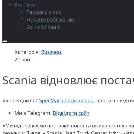
Контакт
Реклама у нас
Додати публікацію
Всі публікації
Категорія:
Business
21.квіт.
Scania відновлює постач
Як повідомляє
SpecMachinery.com.ua
, про це шведсь
Ми в Telegram:
Відвідати сайт
«Ми відновлюємо поставки нової та вживаної техніки.
техніки у Львові – Scania Used Truck Center Lviv», - й