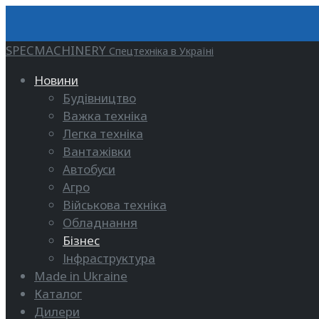
SPECMACHINERY
Спецтехніка в Україні
Новини
Будівництво
Важка техніка
Легка техніка
Вантажівки
Автобуси
Агро
Військова техніка
Обладнання
Бізнес
Інфраструктура
Made in Ukraine
Каталог
Дилери