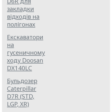
D6R для
закладки
відходів на
полігонах
Екскаватори
на
гусеничному
ходу Doosan
DX140LC
Бульдозер
Caterpillar
D7R (STD,
LGP, XR)