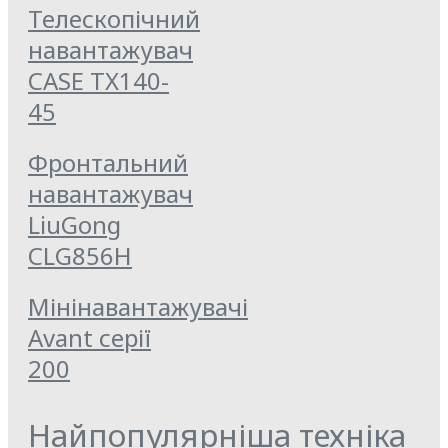
Телескопічний
навантажувач
CASE TX140-
45
Фронтальний
навантажувач
LiuGong
CLG856Н
Мінінавантажувачі
Avant серії
200
Найпопулярніша техніка