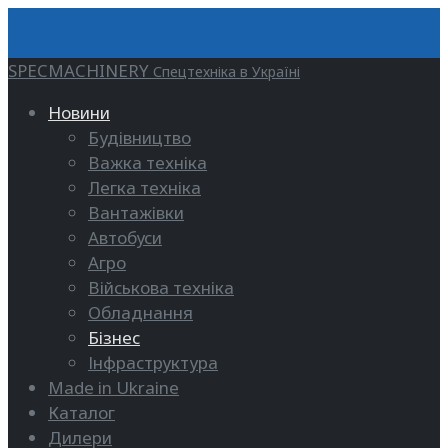
SPECMACHINERY
Спецтехніка в Україні
Новини
Будівництво
Важка техніка
Легка техніка
Вантажівки
Автобуси
Агро
Військова техніка
Обладнання
Бізнес
Інфраструктура
Made in Ukraine
Каталог
Дилери