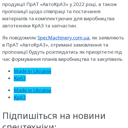
продукції ПрАТ «АвтоКрАЗ» у 2022 році, а також
пропозиції щодо співпраці та постачання
матеріалів та комплектуючих для виробництва
автотехніки КрАЗ та запчастин.
Як повідомляє
SpecMachinery.com.ua
, як заявляють
в ПрАТ «АвтоКрАЗ», отримані замовлення та
пропозиції будуть розглядатись як приорітетні під
час формування планів виробництва та закупівель.
Made in Ukraine
КрАЗ
Made in Ukraine
КрАЗ
Підпишіться на новини
спецтехніки: