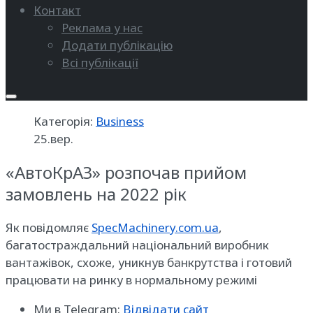
Контакт
Реклама у нас
Додати публікацію
Всі публікації
Категорія:
Business
25.вер.
«АвтоКрАЗ» розпочав прийом
замовлень на 2022 рік
Як повідомляє
SpecMachinery.com.ua
,
багатостраждальний національний виробник
вантажівок, схоже, уникнув банкрутства і готовий
працювати на ринку в нормальному режимі
Ми в Telegram:
Відвідати сайт