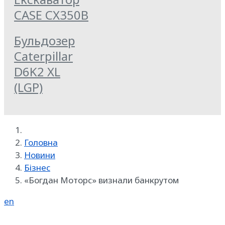
CASE CX350B
Бульдозер
Caterpillar
D6K2 XL
(LGP)
Головна
Новини
Бізнес
«Богдан Моторс» визнали банкрутом
en
Реклама на SpecMachinery