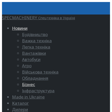
SPECMACHINERY
Спецтехніка в Україні
Новини
Будівництво
Важка техніка
Легка техніка
Вантажівки
Автобуси
Агро
Військова техніка
Обладнання
Бізнес
Інфраструктура
Made in Ukraine
Каталог
Дилери