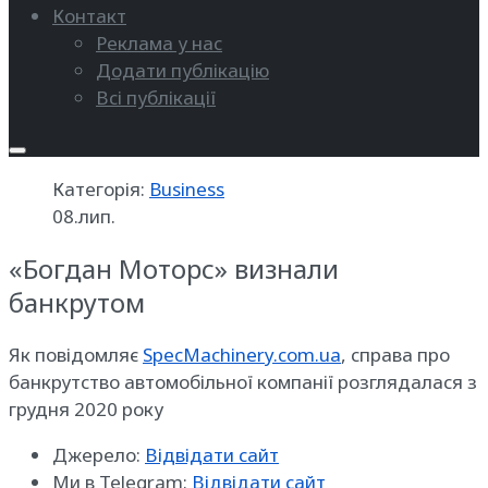
Контакт
Реклама у нас
Додати публікацію
Всі публікації
Категорія:
Business
08.лип.
«Богдан Моторс» визнали
банкрутом
Як повідомляє
SpecMachinery.com.ua
, справа про
банкрутство автомобільної компанії розглядалася з
грудня 2020 року
Джерело:
Відвідати сайт
Ми в Telegram:
Відвідати сайт