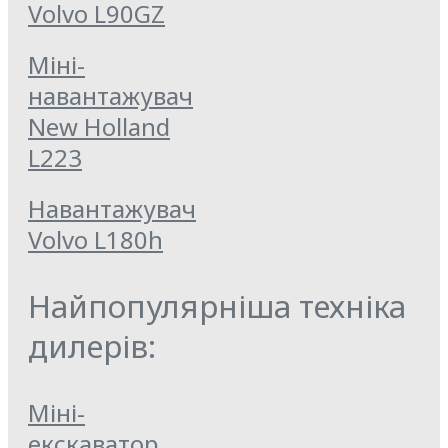
Volvo L90GZ
Міні-
навантажувач
New Holland
L223
Навантажувач
Volvo L180h
Найпопулярніша техніка
дилерів:
Міні-
екскаватор