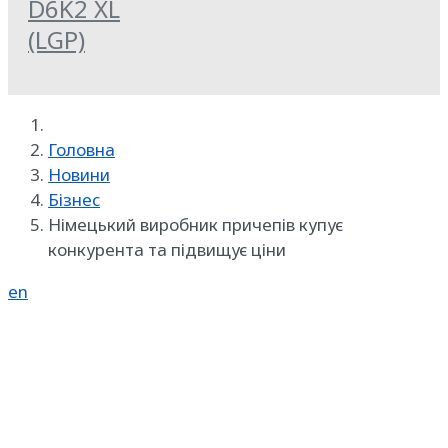
D6K2 XL
(LGP)
Головна
Новини
Бізнес
Німецький виробник причепів купує
конкурента та підвищує ціни
en
Реклама на SpecMachinery