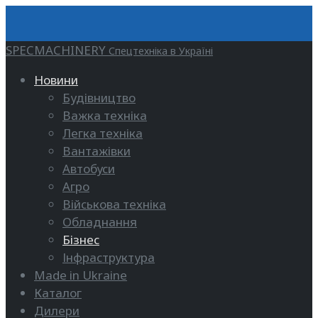
SPECMACHINERY
Спецтехніка в Україні
Новини
Будівництво
Важка техніка
Легка техніка
Вантажівки
Автобуси
Агро
Військова техніка
Обладнання
Бізнес
Інфраструктура
Made in Ukraine
Каталог
Дилери