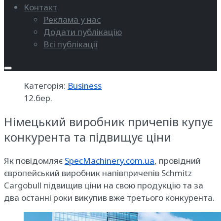
Контакт
Реклама у нас
Додати публікацію
Всі публікації
Категорія:
Business
12.бер.
Німецький виробник причепів купує
конкурента та підвищує ціни
Як повідомляє
SpecMachinery.com.ua
, провідний
європейський виробник напівпричепів Schmitz
Cargobull підвищив ціни на свою продукцію та за
два останні роки викупив вже третього конкурента.