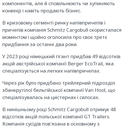
компонентів, але й сповільнюють чи зупиняють
конвеєр і навіть продають бізнес.
В кризовому сегменті ринку напівпричепів і
причепів компанія Schmitz Cargobull скористалася
моментом і щойно оголосила про своє третє
придбання за останні два роки.
У 2023 році німецький гігант придбав 49 відсотків
акцій австрійської компанії Berger EcoTrail, яка
спеціалізується на легких напівпричепах.
Через рік було придбано трейлерний підрозділ
збанкрутілої бельгійської компанії Van Hool, що
спеціалізувалась на цистернах і силосах.
В нинішньому році Schmitz Cargobull отримує 48
відсотків акцій польської компанії GT Trailers.
Компанія сусідів пов'язана в основному з