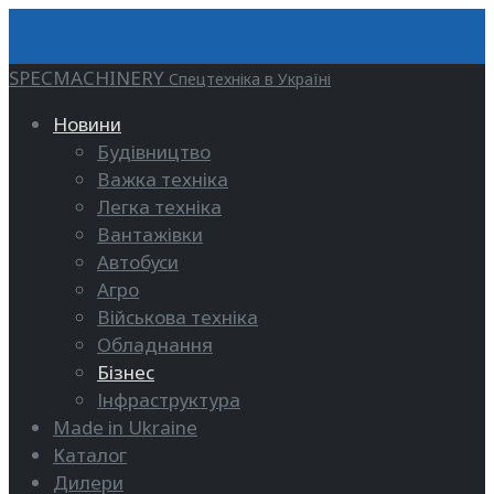
SPECMACHINERY
Спецтехніка в Україні
Новини
Будівництво
Важка техніка
Легка техніка
Вантажівки
Автобуси
Агро
Військова техніка
Обладнання
Бізнес
Інфраструктура
Made in Ukraine
Каталог
Дилери