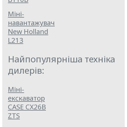
Міні-
навантажувач
New Holland
L213
Найпопулярніша техніка
дилерів:
Міні-
екскаватор
CASE CX26B
ZTS