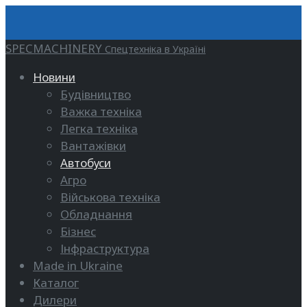
SPECMACHINERY
Спецтехніка в Україні
Новини
Будівництво
Важка техніка
Легка техніка
Вантажівки
Автобуси
Агро
Військова техніка
Обладнання
Бізнес
Інфраструктура
Made in Ukraine
Каталог
Дилери