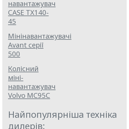
навантажувач
CASE TX140-
45
Мінінавантажувачі
Avant серії
500
Колісний
міні-
навантажувач
Volvo MC95C
Найпопулярніша техніка
дилерів: