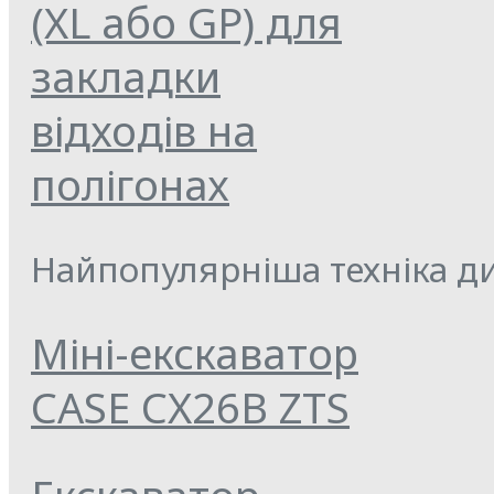
(XL або GP) для
закладки
відходів на
полігонах
Найпопулярніша техніка ди
Міні-екскаватор
CASE CX26B ZTS