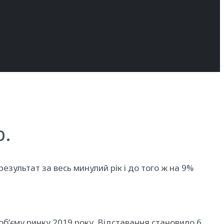
р.
зультат за весь минулий рік і до того ж на 9%
об’єму ринку 2019 року. Відставання становило 6