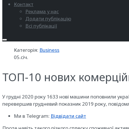
Контакт
Реклама у нас
Додати публікацію
Всі публікації
Категорія:
Business
05.січ.
ТОП-10 нових комерційн
У грудні 2020 року 1633 нові машини поповнили украї
перевершив грудневий показник 2019 року, повідом
Ми в Telegram:
Відвідати сайт
Проте навіть такого різкого сплеску споживчої акти