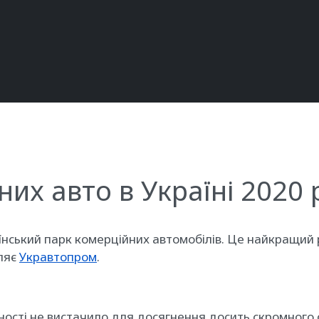
их авто в Україні 2020 
нський парк комерційних автомобілів. Це найкращий ре
ляє
Укравтопром
.
вності не вистачило для досягнення досить скромного 