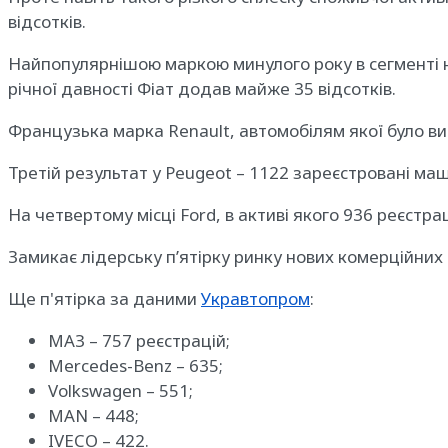
відсотків.
Найпопулярнішою маркою минулого року в сегменті но
річної давності Фіат додав майже 35 відсотків.
Французька марка Renault, автомобілям якої було ви
Третій результат у Peugeot – 1122 зареєстровані маш
На четвертому місці Ford, в активі якого 936 реєстрац
Замикає лідерську п’ятірку ринку нових комерційних а
Ще п'ятірка за даними
Укравтопром
:
МАЗ – 757 реєстрацій;
Mercedes-Benz – 635;
Volkswagen – 551;
MAN – 448;
IVECO – 422.