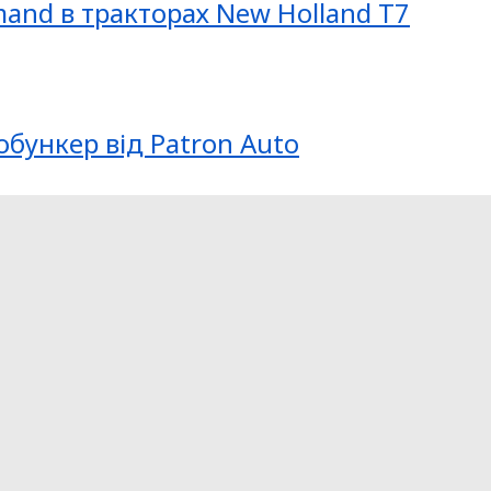
mand в тракторах New Holland T7
обункер від Patron Auto