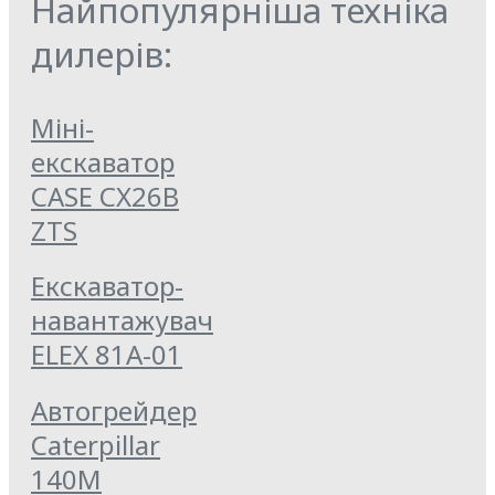
Найпопулярніша техніка
дилерів:
Міні-
екскаватор
CASE CX26B
ZTS
Екскаватор-
навантажувач
ELEX 81А-01
Автогрейдер
Caterpillar
140M