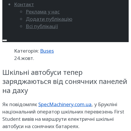
Контакт
Реклама у нас
Додати публікацію
Всі публікації
Категорія:
Buses
24.жовт.
Шкільні автобуси тепер
заряджаються від сонячних панелей
на даху
Як повідомляє
SpecMachinery.com.ua
, у Брукліні
національний оператор шкільних перевезень First
Student вивів на маршрути електричні шкільні
автобуси на сонячних батареях.