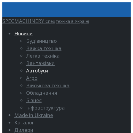
SPECMACHINERY
Спецтехніка в Україні
Новини
Будівництво
Важка техніка
Легка техніка
Вантажівки
Автобуси
Агро
Військова техніка
Обладнання
Бізнес
Інфраструктура
Made in Ukraine
Каталог
Дилери