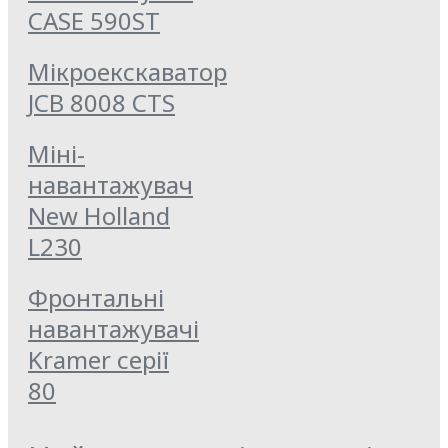
CASE 590ST
Мікроекскаватор
JCB 8008 CTS
Міні-
навантажувач
New Holland
L230
Фронтальні
навантажувачі
Kramer серії
80