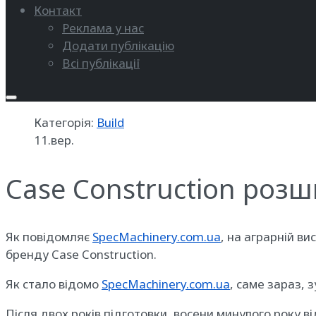
Контакт
Реклама у нас
Додати публікацію
Всі публікації
Категорія:
Build
11.вер.
Case Construction розши
Як повідомляє
SpecMachinery.com.ua
, на аграрній в
бренду Case Construction.
Як стало відомо
SpecMachinery.com.ua
, саме зараз, 
Після двох років підготовки, восени минулого року в