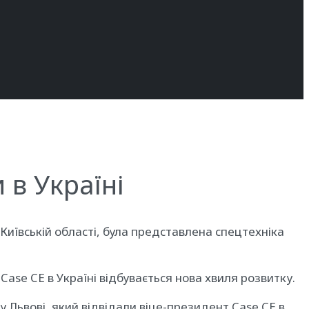
 в Україні
 Київській області, була представлена спецтехніка
Case CE в Україні відбувається нова хвиля розвитку.
у Львові, який відвідали віце-президент Case CE в