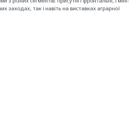
и з різних сегментів: присутні і фронтальні, і міні-
них заходах, так і навіть на виставках аграрної