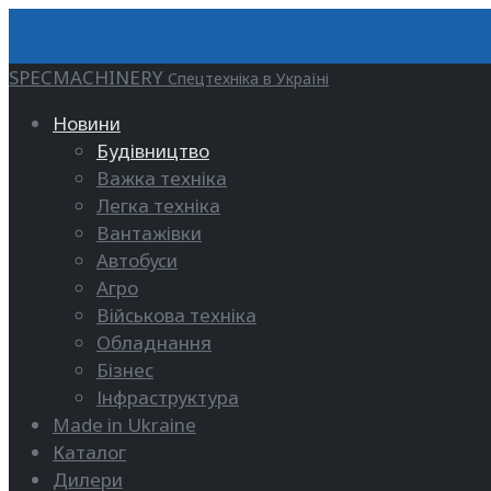
SPECMACHINERY
Спецтехніка в Україні
Новини
Будівництво
Важка техніка
Легка техніка
Вантажівки
Автобуси
Агро
Військова техніка
Обладнання
Бізнес
Інфраструктура
Made in Ukraine
Каталог
Дилери