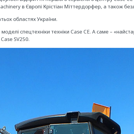
chinery в Європі Крістіан Міттердорфер, а також безл
атьох областях України.
і моделі спецтехніки техніки Case CE. А саме – «най
 Case SV250.