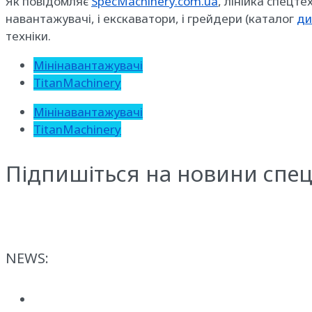
Як повідомляє
SpecMachinery.com.ua
, лінійка спецте
навантажувачі, і екскаватори, і грейдери (каталог
ди
техніки.
Мінінавантажувачі
TitanMachinery
Мінінавантажувачі
TitanMachinery
Підпишіться на новини спец
NEWS: