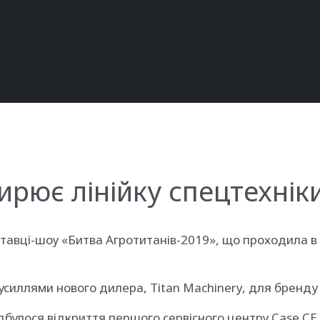
рює лінійку спецтехніки
иставці-шоу «Битва Агротитанів-2019», що проходила в
зусиллями нового дилера, Titan Machinery, для бренду 
ідбулося відкриття першого сервісного центру Case CE 