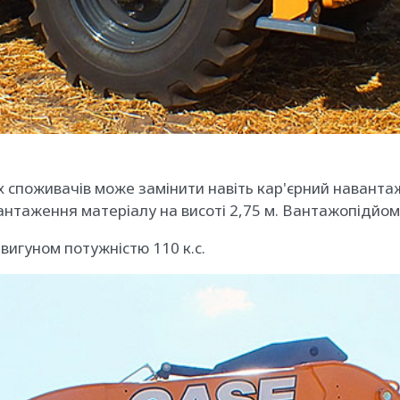
их споживачів може замінити навіть кар'єрний наванта
антаження матеріалу на висоті 2,75 м. Вантажопідйомн
игуном потужністю 110 к.с.