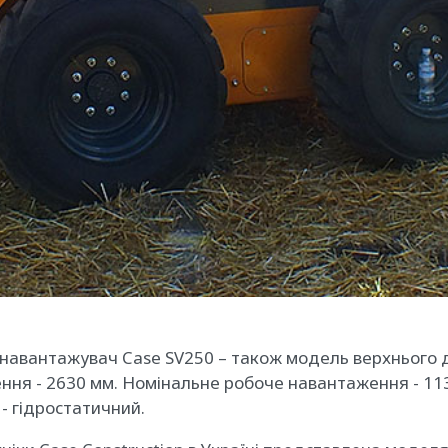
-навантажувач Case SV250 – також модель верхнього д
ення - 2630 мм. Номінальне робоче навантаження - 1
ї - гідростатичний.