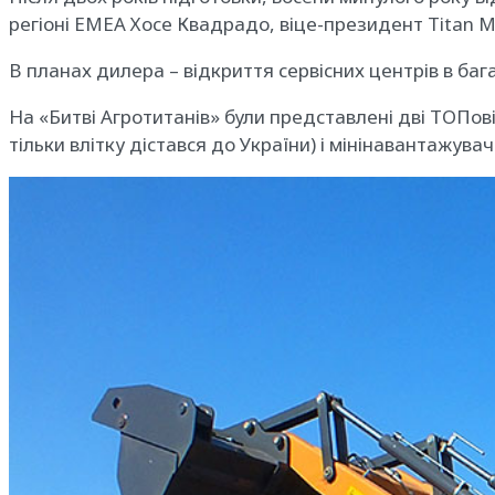
регіоні EMEA Хосе Квадрадо, віце-президент Titan Ma
В планах дилера – відкриття сервісних центрів в баг
На «Битві Агротитанів» були представлені дві ТОПов
тільки влітку дістався до України) і мінінавантажувач