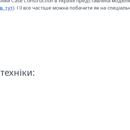
хніки Case Construction в Україні представлена ​​моделям
в. тут
). І її все частіше можна побачити як на спеціаль
техніки: