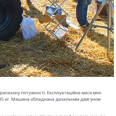
іапазону потужності. Експлуатаційна маса міні-
135 кг. Машина обладнана дизельним двигуном