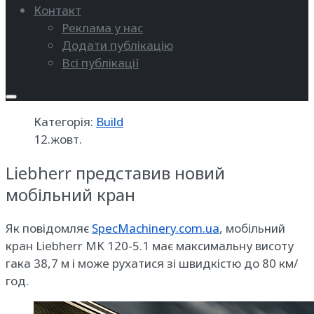
Контакт
Реклама у нас
Додати публікацію
Всі публікації
Категорія:
Build
12.жовт.
Liebherr представив новий
мобільний кран
Як повідомляє
SpecMachinery.com.ua
, мобільний
кран Liebherr MK 120-5.1 має максимальну висоту
гака 38,7 м і може рухатися зі швидкістю до 80 км/
год.