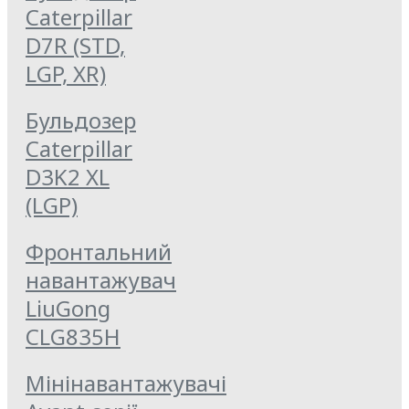
Caterpillar
D7R (STD,
LGP, XR)
Бульдозер
Caterpillar
D3K2 XL
(LGP)
Фронтальний
навантажувач
LiuGong
CLG835Н
Мінінавантажувачі