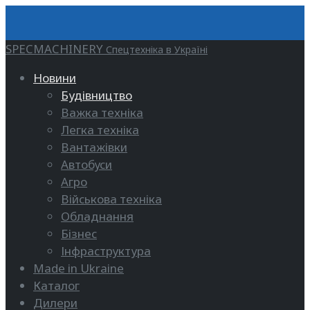
SPECMACHINERY
Спецтехніка в Україні
Новини
Будівництво
Важка техніка
Легка техніка
Вантажівки
Автобуси
Агро
Військова техніка
Обладнання
Бізнес
Інфраструктура
Made in Ukraine
Каталог
Дилери